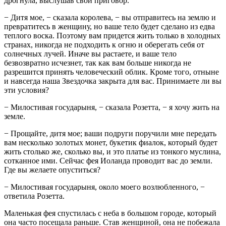
дрогнула, выслушав свой приговор.
− Дитя мое, − сказала королева, − вы отправитесь на землю и
превратитесь в женщину, но ваше тело будет сделано из едва
теплого воска. Поэтому вам придется жить только в холодных
странах, никогда не подходить к огню и оберегать себя от
солнечных лучей. Иначе вы растаете, и ваше тело
безвозвратно исчезнет, так как вам больше никогда не
разрешится принять человеческий облик. Кроме того, отныне
и навсегда наша Звездочка закрыта для вас. Принимаете ли вы
эти условия?
− Милостивая государыня, − сказала Розетта, − я хочу жить на
земле.
− Прощайте, дитя мое; ваши подруги поручили мне передать
вам несколько золотых монет, букетик фиалок, который будет
жить столько же, сколько вы, и это платье из тонкого муслина,
сотканное ими. Сейчас фея Иоланда проводит вас до земли.
Где вы желаете опуститься?
− Милостивая государыня, около моего возлюбленного, −
ответила Розетта.
Маленькая фея спустилась с неба в большом городе, который
она часто посещала раньше. Став женщиной, она не побежала