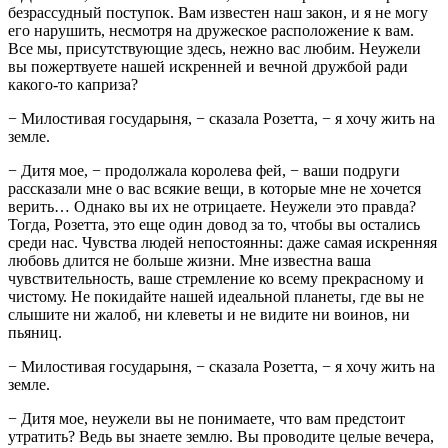
безрассудный поступок. Вам известен наш закон, и я не могу
его нарушить, несмотря на дружеское расположение к вам.
Все мы, присутствующие здесь, нежно вас любим. Неужели
вы пожертвуете нашей искренней и вечной дружбой ради
какого-то каприза?
− Милостивая государыня, − сказала Розетта, − я хочу жить на
земле.
− Дитя мое, − продолжала королева фей, − ваши подруги
рассказали мне о вас всякие вещи, в которые мне не хочется
верить… Однако вы их не отрицаете. Неужели это правда?
Тогда, Розетта, это еще один довод за то, чтобы вы остались
среди нас. Чувства людей непостоянны: даже самая искренняя
любовь длится не больше жизни. Мне известна ваша
чувствительность, ваше стремление ко всему прекрасному и
чистому. Не покидайте нашей идеальной планеты, где вы не
слышите ни жалоб, ни клеветы и не видите ни воинов, ни
пьяниц.
− Милостивая государыня, − сказала Розетта, − я хочу жить на
земле.
− Дитя мое, неужели вы не понимаете, что вам предстоит
утратить? Ведь вы знаете землю. Вы проводите целые вечера,