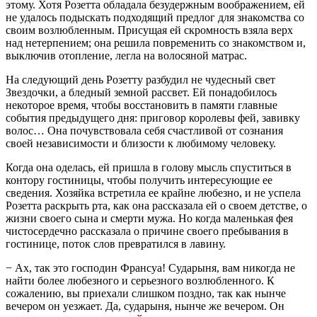
этому. Хотя Розетта обладала безудержным воображением, ей
не удалось подыскать подходящий предлог для знакомства со
своим возлюбленным. Присущая ей скромность взяла верх
над нетерпением; она решила повременить со знакомством и,
выключив отопление, легла на волосяной матрас.
На следующий день Розетту разбудил не чудесный свет
Звездочки, а бледный земной рассвет. Ей понадобилось
некоторое время, чтобы восстановить в памяти главные
события предыдущего дня: приговор королевы фей, завивку
волос… Она почувствовала себя счастливой от сознания
своей независимости и близости к любимому человеку.
Когда она оделась, ей пришла в голову мысль спуститься в
контору гостиницы, чтобы получить интересующие ее
сведения. Хозяйка встретила ее крайне любезно, и не успела
Розетта раскрыть рта, как она рассказала ей о своем детстве, о
жизни своего сына и смерти мужа. Но когда маленькая фея
чистосердечно рассказала о причине своего пребывания в
гостинице, поток слов превратился в лавину.
− Ах, так это господин Франсуа! Сударыня, вам никогда не
найти более любезного и серьезного возлюбленного. К
сожалению, вы приехали слишком поздно, так как нынче
вечером он уезжает. Да, сударыня, нынче же вечером. Он