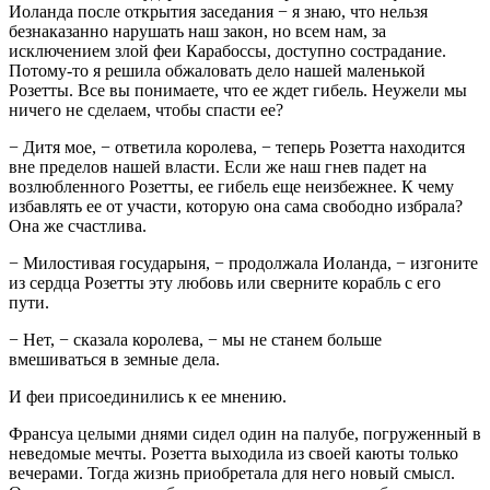
Иоланда после открытия заседания − я знаю, что нельзя
безнаказанно нарушать наш закон, но всем нам, за
исключением злой феи Карабоссы, доступно сострадание.
Потому-то я решила обжаловать дело нашей маленькой
Розетты. Все вы понимаете, что ее ждет гибель. Неужели мы
ничего не сделаем, чтобы спасти ее?
− Дитя мое, − ответила королева, − теперь Розетта находится
вне пределов нашей власти. Если же наш гнев падет на
возлюбленного Розетты, ее гибель еще неизбежнее. К чему
избавлять ее от участи, которую она сама свободно избрала?
Она же счастлива.
− Милостивая государыня, − продолжала Иоланда, − изгоните
из сердца Розетты эту любовь или сверните корабль с его
пути.
− Нет, − сказала королева, − мы не станем больше
вмешиваться в земные дела.
И феи присоединились к ее мнению.
Франсуа целыми днями сидел один на палубе, погруженный в
неведомые мечты. Розетта выходила из своей каюты только
вечерами. Тогда жизнь приобретала для него новый смысл.