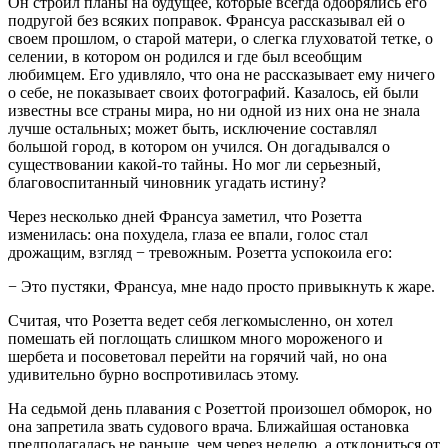
Он строил планы на будущее, которые всегда одобрялись его
подругой без всяких поправок. Франсуа рассказывал ей о
своем прошлом, о старой матери, о слегка глуховатой тетке, о
селении, в котором он родился и где был всеобщим
любимцем. Его удивляло, что она не рассказывает ему ничего
о себе, не показывает своих фотографий. Казалось, ей были
известны все страны мира, но ни одной из них она не знала
лучше остальных; может быть, исключение составлял
большой город, в котором он учился. Он догадывался о
существовании какой-то тайны. Но мог ли серьезный,
благовоспитанный чиновник угадать истину?
Через несколько дней Франсуа заметил, что Розетта
изменилась: она похудела, глаза ее впали, голос стал
дрожащим, взгляд − тревожным. Розетта успокоила его:
− Это пустяки, Франсуа, мне надо просто привыкнуть к жаре.
Считая, что Розетта ведет себя легкомысленно, он хотел
помешать ей поглощать слишком много мороженого и
шербета и посоветовал перейти на горячий чай, но она
удивительно бурно воспротивилась этому.
На седьмой день плавания с Розеттой произошел обморок, но
она запретила звать судового врача. Ближайшая остановка
предполагалась не раньше, чем через неделю, а отклониться от