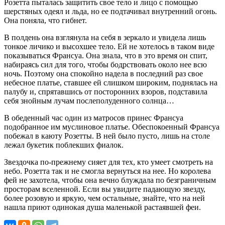
Розетта пыталась защитить свое тело и лицо с помощью
шерстяных одеял и льда, но ее подтачивал внутренний огонь.
Она поняла, что гибнет.
В полдень она взглянула на себя в зеркало и увидела лишь
тонкое личико и высохшее тело. Ей не хотелось в таком виде
показываться Франсуа. Она знала, что в это время он спит,
набираясь сил для того, чтобы бодрствовать около нее всю
ночь. Поэтому она спокойно надела в последний раз свое
небесное платье, ставшее ей слишком широким, поднялась на
палубу и, спрятавшись от посторонних взоров, подставила
себя знойным лучам послеполуденного солнца…
В обеденный час один из матросов принес Франсуа
подобранное им муслиновое платье. Обеспокоенный Франсуа
побежал в каюту Розетты. В ней было пусто, лишь на столе
лежал букетик поблекших фиалок.
Звездочка по-прежнему сияет для тех, кто умеет смотреть на
небо. Розетта так и не смогла вернуться на нее. Но королева
фей не захотела, чтобы она вечно блуждала по безграничным
просторам вселенной. Если вы увидите падающую звезду,
более розовую и яркую, чем остальные, знайте, что на ней
нашла приют одинокая душа маленькой растаявшей феи.