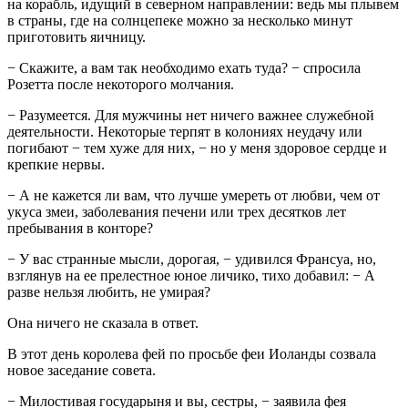
на корабль, идущий в северном направлении: ведь мы плывем
в страны, где на солнцепеке можно за несколько минут
приготовить яичницу.
− Скажите, а вам так необходимо ехать туда? − спросила
Розетта после некоторого молчания.
− Разумеется. Для мужчины нет ничего важнее служебной
деятельности. Некоторые терпят в колониях неудачу или
погибают − тем хуже для них, − но у меня здоровое сердце и
крепкие нервы.
− А не кажется ли вам, что лучше умереть от любви, чем от
укуса змеи, заболевания печени или трех десятков лет
пребывания в конторе?
− У вас странные мысли, дорогая, − удивился Франсуа, но,
взглянув на ее прелестное юное личико, тихо добавил: − А
разве нельзя любить, не умирая?
Она ничего не сказала в ответ.
В этот день королева фей по просьбе феи Иоланды созвала
новое заседание совета.
− Милостивая государыня и вы, сестры, − заявила фея