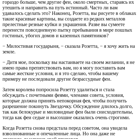
гораздо больше, чем другие феи, около смертных, стараясь их
утешить и направить на путь истинный. Часто ли вам
удавалось сделать это? Наконец, Розетта, вы рисуете в облаках
такие красивые картины, вы создаете из редких металлов
прелестные резные кубки и украшения. Разве вы сумеете
перенести повседневную пытку пребывания в мире пошлых
гостиных, убогих домов и казенных памятников?
− Милостивая государыня, − сказала Розетта, − я хочу жить на
земле.
− Дитя мое, поскольку вы настаиваете на своем желании, я не
имею права препятствовать вам, но я могу поставить вам
самые жесткие условия, и я это сделаю, чтобы вашему
примеру не последовали другие безрассудные феи.
Затем королева попросила Розетту удалиться и стала
обсуждать с почетными феями, членами совета, условия,
которые должна принять непокорная фея, чтобы получить
разрешение покинуть Звездочку. Обсуждение длилось долго,
так как белокурые и миловидные феи были снисходительны,
тогда как феи седые и высохшие оказались очень строгими.
Когда Розетта снова предстала перед советом, она увидела
взволнованные и опечаленные лица. Но она даже не