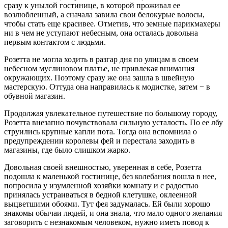
сразу к унылой гостинице, в которой проживал ее
возлюбленный, а сначала завила свои белокурые волосы,
чтобы стать еще красивее. Отметив, что земные парикмахеры
ни в чем не уступают небесным, она осталась довольна
первым контактом с людьми.
Розетта не могла ходить в разгар дня по улицам в своем
небесном муслиновом платье, не привлекая внимания
окружающих. Поэтому сразу же она зашла в швейную
мастерскую. Оттуда она направилась к модистке, затем − в
обувной магазин.
Продолжая увлекательное путешествие по большому городу,
Розетта внезапно почувствовала сильную усталость. По ее лбу
струились крупные капли пота. Тогда она вспомнила о
предупреждении королевы фей и перестала заходить в
магазины, где было слишком жарко.
Довольная своей внешностью, уверенная в себе, Розетта
подошла к маленькой гостинице, без колебания вошла в нее,
попросила у изумленной хозяйки комнату и с радостью
принялась устраиваться в бедной клетушке, оклеенной
выцветшими обоями. Тут фея задумалась. Ей были хорошо
знакомы обычаи людей, и она знала, что мало одного желания
заговорить с незнакомым человеком, нужно иметь повод к