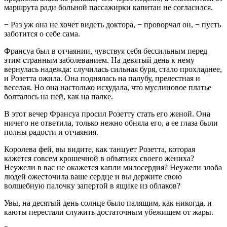
маршрута ради больной пассажирки капитан не согласился.
− Раз уж она не хочет видеть доктора, − проворчал он, − пусть
заботится о себе сама.
Франсуа был в отчаянии, чувствуя себя бессильным перед
этим странным заболеванием. На девятый день к нему
вернулась надежда: случилась сильная буря, стало прохладнее,
и Розетта ожила. Она поднялась на палубу, прелестная и
веселая. Но она настолько исхудала, что муслиновое платье
болталось на ней, как на палке.
В этот вечер Франсуа просил Розетту стать его женой. Она
ничего не ответила, только нежно обняла его, а ее глаза были
полны радости и отчаяния.
Королева фей, вы видите, как танцует Розетта, которая
кажется совсем крошечной в объятиях своего жениха?
Неужели в вас не окажется капли милосердия? Неужели злоба
людей ожесточила ваше сердце и вы держите свою
волшебную палочку запертой в ящике из облаков?
Увы, на десятый день солнце было палящим, как никогда, и
каюты перестали служить достаточным убежищем от жары.