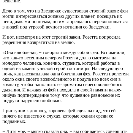
решение.
Дело в том, что на Звездочке существовал строгий закон: феи
могли интересоваться жизнью других планет, посещать их
невидимками по ночам, но им запрещалось перевоплощаться
в людей под угрозой вечного изгнания со Звездочки.
И вот, несмотря на этот строгий закон, Розетта попросила
разрешения возвратиться на землю.
«Она влюблена», − говорили между собой феи. Вспомнили,
что как-то весенним вечером Розетта долго смотрела на
молодого человека, конечно, студента, который работал в
одной из комнат унылой серой гостиницы. На следующую
ночь, как рассказывала одна болтливая фея, Розетта пролетела
около окна своего возлюбленного и подула изо всех сил в
комнату, чтобы наполнить ее ароматом своего волшебного
дыхания. И каждая из фей находила в своей памяти какое-
нибудь подтверждение тому, что душевное равновесие их
подруги нарушено любовью.
Приступив к допросу, королева фей сделала вид, что ей
ничего не известно о слухах, которые ходили среди ее
подданных.
− Дитя мое, − мягко сказала она, − вы собираетесь совершить