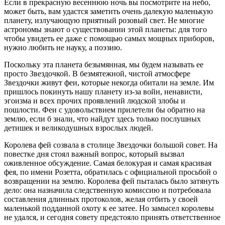
Если в прекрасную весеннюю ночь вы посмотрите на небо,
может быть, вам удастся заметить очень далекую маленькую
планету, излучающую приятный розовый свет. Не многие
астрономы знают о существовании этой планеты: для того
чтобы увидеть ее даже с помощью самых мощных приборов,
нужно любить не науку, а поэзию.
Поскольку эта планета безымянная, мы будем называть ее
просто Звездочкой. В безмятежной, чистой атмосфере
Звездочки живут феи, которые некогда обитали на земле. Им
пришлось покинуть нашу планету из-за войн, ненависти,
эгоизма и всех прочих проявлений людской злобы и
пошлости. Феи с удовольствием прилетели бы обратно на
землю, если б знали, что найдут здесь только послушных
детишек и великодушных взрослых людей.
Королева фей созвала в столице Звездочки большой совет. На
повестке дня стоял важный вопрос, который вызвал
оживленное обсуждение. Самая белокурая и самая красивая
фея, по имени Розетта, обратилась с официальной просьбой о
возвращении на землю. Королева фей пыталась было затянуть
дело: она назначила следственную комиссию и потребовала
составления длинных протоколов, желая отбить у своей
маленькой подданной охоту к ее затее. Но замысел королевы
не удался, и сегодня совету предстояло принять ответственное