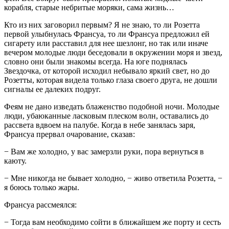
корабля, старые небритые моряки, сама жизнь…
Кто из них заговорил первым? Я не знаю, то ли Розетта
первой улыбнулась Франсуа, то ли Франсуа предложил ей
сигарету или расставил для нее шезлонг, но так или иначе
вечером молодые люди беседовали в окружении моря и звезд,
словно они были знакомы всегда. На юге поднялась
Звездочка, от которой исходил небывало яркий свет, но до
Розетты, которая видела только глаза своего друга, не дошли
сигналы ее далеких подруг.
Феям не дано изведать блаженство подобной ночи. Молодые
люди, убаюканные ласковым плеском волн, оставались до
рассвета вдвоем на палубе. Когда в небе занялась заря,
Франсуа прервал очарование, сказав:
− Вам же холодно, у вас замерзли руки, пора вернуться в
каюту.
− Мне никогда не бывает холодно, − живо ответила Розетта, −
я боюсь только жары.
Франсуа рассмеялся:
− Тогда вам необходимо сойти в ближайшем же порту и сесть