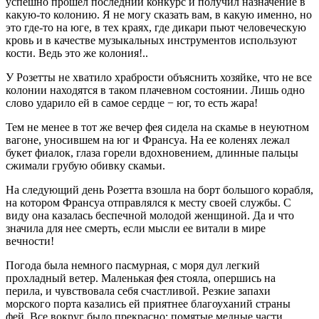
успешно прошел последний конкурс и получил назначение в
какую-то колонию. Я не могу сказать вам, в какую именно, но
это где-то на юге, в тех краях, где дикари пьют человеческую
кровь и в качестве музыкальных инструментов используют
кости. Ведь это же колония!..
У Розетты не хватило храбрости объяснить хозяйке, что не все
колонии находятся в таком плачевном состоянии. Лишь одно
слово ударило ей в самое сердце − юг, то есть жара!
Тем не менее в тот же вечер фея сидела на скамье в неуютном
вагоне, уносившем на юг и Франсуа. На ее коленях лежал
букет фиалок, глаза горели вдохновением, длинные пальцы
сжимали грубую обивку скамьи.
На следующий день Розетта взошла на борт большого корабля,
на котором Франсуа отправлялся к месту своей службы. С
виду она казалась беспечной молодой женщиной. Да и что
значила для нее смерть, если мысли ее витали в мире
вечности!
Погода была немного пасмурная, с моря дул легкий
прохладный ветер. Маленькая фея стояла, опершись на
перила, и чувствовала себя счастливой. Резкие запахи
морского порта казались ей приятнее благоуханий страны
фей. Все вокруг было прекрасно: помятые медные части