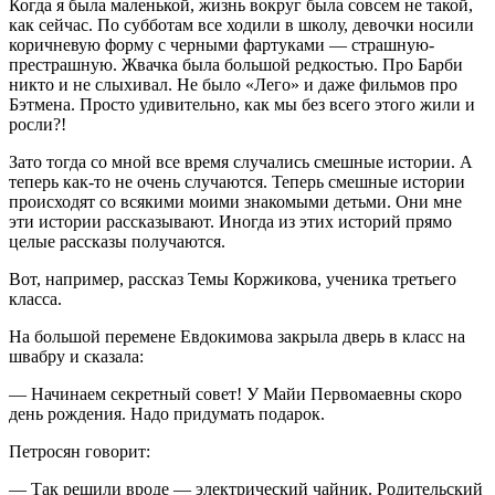
Когда я была маленькой, жизнь вокруг была совсем не такой,
как сейчас. По субботам все ходили в школу, девочки носили
коричневую форму с черными фартуками — страшную-
престрашную. Жвачка была большой редкостью. Про Барби
никто и не слыхивал. Не было «Лего» и даже фильмов про
Бэтмена. Просто удивительно, как мы без всего этого жили и
росли?!
Зато тогда со мной все время случались смешные истории. А
теперь как-то не очень случаются. Теперь смешные истории
происходят со всякими моими знакомыми детьми. Они мне
эти истории рассказывают. Иногда из этих историй прямо
целые рассказы получаются.
Вот, например, рассказ Темы Коржикова, ученика третьего
класса.
На большой перемене Евдокимова закрыла дверь в класс на
швабру и сказала:
— Начинаем секретный совет! У Майи Первомаевны скоро
день рождения. Надо придумать подарок.
Петросян говорит:
— Так решили вроде — электрический чайник. Родительский