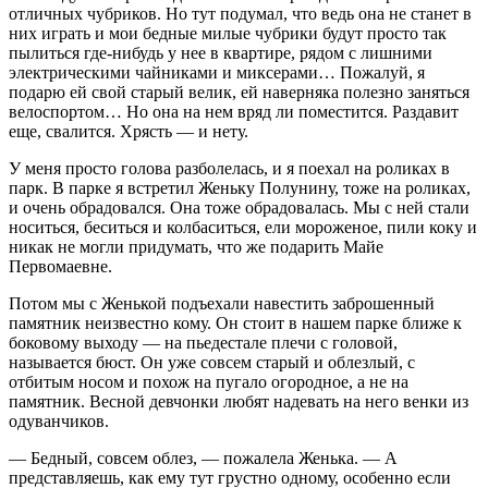
отличных чубриков. Но тут подумал, что ведь она не станет в
них играть и мои бедные милые чубрики будут просто так
пылиться где-нибудь у нее в квартире, рядом с лишними
электрическими чайниками и миксерами… Пожалуй, я
подарю ей свой старый велик, ей наверняка полезно заняться
велоспортом… Но она на нем вряд ли поместится. Раздавит
еще, свалится. Хрясть — и нету.
У меня просто голова разболелась, и я поехал на роликах в
парк. В парке я встретил Женьку Полунину, тоже на роликах,
и очень обрадовался. Она тоже обрадовалась. Мы с ней стали
носиться, беситься и колбаситься, ели мороженое, пили коку и
никак не могли придумать, что же подарить Майе
Первомаевне.
Потом мы с Женькой подъехали навестить заброшенный
памятник неизвестно кому. Он стоит в нашем парке ближе к
боковому выходу — на пьедестале плечи с головой,
называется бюст. Он уже совсем старый и облезлый, с
отбитым носом и похож на пугало огородное, а не на
памятник. Весной девчонки любят надевать на него венки из
одуванчиков.
— Бедный, совсем облез, — пожалела Женька. — А
представляешь, как ему тут грустно одному, особенно если