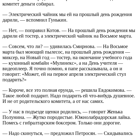
комитет деньги собирал.
— Электрический чайник мы ей на прошлый день рождения
дарили, — вспомнил Гунькин.
— Нет, — поправил Котов. — На прошлый день рождения мы
дарили ей тостер, а электрический чайник на Восьмое марта.
— Совсем, что ли? — удивилась Смирнова. — На Восьмое
марта был моющий пылесос, на прошлый день рождения —
миксер, на Новый год — тостер, на окончание учебного года
— кухонный комбайн «Мулинекс», а на День учителя —
видеоплеер. Я точно помню, я папе рассказывала, а он и
говорит: «Может, ей на первое апреля электрический стул
подарить?»
— Короче, все это полная ерунда, — решила Евдокимова. —
Такое любой подарит. Надо подарить ей что-вибудь душевное.
И не от родительского комитета, а от нас самих.
— У нас в подъезде щенки родились, — говорит Женька
Полунина. — Жутко породистые. Южнолабрадорская лайка.
Помесь с гибралтарским боксером. Только они дорогие.
— Надо скинуться, — предложил Петросян. — Скидывались