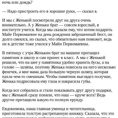
ночь или дождь?
— Надо пристроить его в хорошие руки, — сказал я.
И мы с Женькой посмотрели друг на друга очень
внимательно. А у Женьки брат — совсем взрослый, в
институте учится. Когда мы сказали ему, что хотим подарить
Майе Первомаевне на день рождения заброшенный бюст, он
долго смеялся, но сказал, что обязательно нам поможет, ведь
он в детстве тоже учился у Майи Первомаевны.
В пятницу с утра Женькин брат на машине притащил
памятник в школу и сам принес в класс. А мы с Женькой
решили, что на шее у памятника удобно хранить бусы, а на
голове — шляпы, поэтому Женька повесила на него несколько
фенечек, а мне мама дала большую черную шляпу, которая
пахла чем-то смешным. Чтобы памятник выглядел получше,
Женька подрисовала ему глаза и накрасила губы.
Когда все собрались и стали показывать друг другу подарки,
мы с Женькой сразу поняли, что наш — круче всех! Ведь
другие притащили какую-то полную ерунду.
Евдокимова, наша главная умница и читательница,
приготовила толстую растрепанную книжку. Сказала, что это