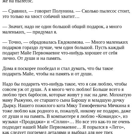
же на пылесос.
— Сравнил, — говорит Полунина. — Сколько пылесос стоит,
это только на хвост собачий хватит…
— Значит, надо не один большой общий подарок, а много
маленьких, — придумал я.
— Точно, — обрадовалась Евдокимова. — Много маленьких
подарков гораздо лучше, чем один большой. Пусть каждый
подарит Майе Первомаевне что-нибудь хорошее от себя
лично. От души и на память.
Дома я поскорее пообедал и стал думать, что бы такое
подарить Майе, чтобы на память и от души.
Надо бы подарить что-нибудь такое, что я сам люблю, чтобы
совсем уж от души. А я много чего люблю! Больше всего я
люблю трех барбосов, которые живут у нас на даче. Мохнатую
маму Рыжуню, ее старшего сына Барошу и младшую дочку
Дырку. Нашего пожилого кота Мяку Тимофеевича Мячкина я
тоже люблю как родного и, пожалуй, никому не подарю, даже
от души и на память. В компьютере я люблю «Командос», из
музыки «Продиджи» и «Сплин»… Но все это как-то не очень
подходит нашей Майе Первомаевне… Я порылся в «Лего»,
как следует погремел деталями и выбрал для нее трех