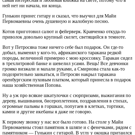
самая интересная и любимая книжка на свете, потому что в
ней нет ни начала, ни конца.
Гунькин принес гитару и сказал, что выучил для Майи
Первомаевны очень душевную и жалобную песню.
Котов приготовил салют и фейерверк. Кравченко откуда-то
приволок довольно крупный скелет, светящийся в темноте.
Вот у Петросяна тоже ничего себе был подарок. Он где-то
добыл, выменял у кого-то, африканского таракана редкой
породы, величиной примерно с мою кроссовку. Таракан сидел
в трехлитровой банке и шевелил усами. Вещь! Все девчонки
громко визжали и махали руками, а Смирнова стала как-то
подозрительно заикаться, и Петросян накрыл таракана
оренбургским пуховым платком, который принесла в подарок
наша хозяйственная Попова.
Ну а уж про всякие шкатулочки с сюрпризами, выжигания по
дереву, вышивания, бисероплетения, поздравления в стихах,
огромные пальмы в горшках, попугаев в клетках, тортики,
камни и другие икебаны я даже не говорю.
К первому звонку у нас все было готово. На столе у Майи
Первомаевны стоял памятник в шляпе и с фенечками, рядом с
памятником — Гунькин с гитарой. В углу у окошка притаился