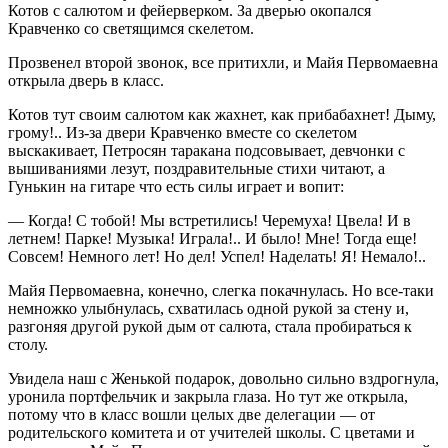
Котов с салютом и фейерверком. За дверью окопался
Кравченко со светящимся скелетом.
Прозвенел второй звонок, все притихли, и Майя Первомаевна
открыла дверь в класс.
Котов тут своим салютом как жахнет, как прибабахнет! Дыму,
грому!.. Из-за двери Кравченко вместе со скелетом
выскакивает, Петросян таракана подсовывает, девчонки с
вышиваниями лезут, поздравительные стихи читают, а
Гунькин на гитаре что есть силы играет и вопит:
— Когда! С тобой! Мы встретились! Черемуха! Цвела! И в
летнем! Парке! Музыка! Играла!.. И было! Мне! Тогда еще!
Совсем! Немного лет! Но дел! Успел! Наделать! Я! Немало!..
Майя Первомаевна, конечно, слегка покачнулась. Но все-таки
немножко улыбнулась, схватилась одной рукой за стену и,
разгоняя другой рукой дым от салюта, стала пробираться к
столу.
Увидела наш с Женькой подарок, довольно сильно вздрогнула,
уронила портфельчик и закрыла глаза. Но тут же открыла,
потому что в класс вошли целых две делегации — от
родительского комитета и от учителей школы. С цветами и