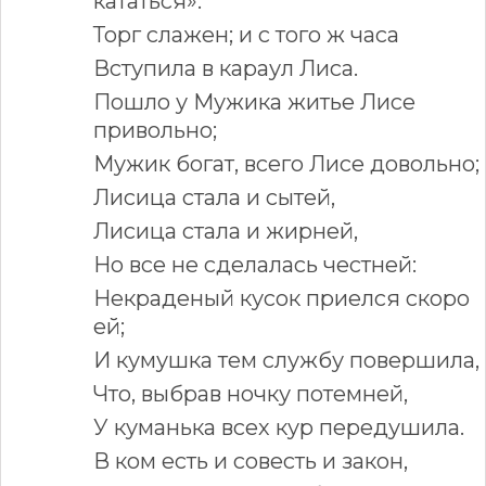
кататься».
Торг слажен; и с того ж часа
Вступила в караул Лиса.
Пошло у Мужика житье Лисе
привольно;
Мужик богат, всего Лисе довольно;
Лисица стала и сытей,
Лисица стала и жирней,
Но все не сделалась честней:
Некраденый кусок приелся скоро
ей;
И кумушка тем службу повершила,
Что, выбрав ночку потемней,
У куманька всех кур передушила.
В ком есть и совесть и закон,