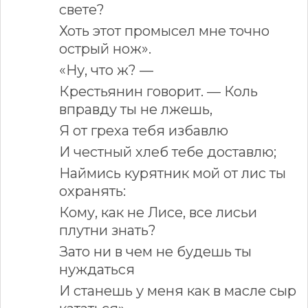
свете?
Хоть этот промысел мне точно
острый нож».
«Ну, что ж? —
Крестьянин говорит. — Коль
вправду ты не лжешь,
Я от греха тебя избавлю
И честный хлеб тебе доставлю;
Наймись курятник мой от лис ты
охранять:
Кому, как не Лисе, все лисьи
плутни знать?
Зато ни в чем не будешь ты
нуждаться
И станешь у меня как в масле сыр