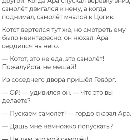
другой. Когда Ара спускал верёвку вниз,
самолёт двигался к нему, а когда
поднимал, самолёт мчался к Цогик.
Котот вертелся тут же, но смотреть ему
было неинтересно: он нюхал. Ара
сердился на него:
— Котот, это не еда, это самолёт!
Пожалуйста, не мешай!
Из соседнего двора пришёл Гево́рг.
— Ой! — удивился он. — Что это вы
делаете?
— Пускаем самолёт! — гордо сказал Ара.
— Дашь мне немножко попускать?
— Не дам, это мой самолёт!