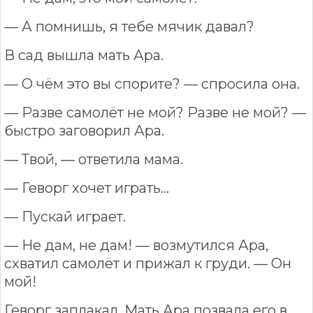
— А помнишь, я тебе мячик давал?
В сад вышла мать Ара.
— О чём это вы спорите? — спросила она.
— Разве самолёт не мой? Разве не мой? —
быстро заговорил Ара.
— Твой, — ответила мама.
— Геворг хочет играть…
— Пускай играет.
— Не дам, не дам! — возмутился Ара,
схватил самолёт и прижал к груди. — Он
мой!
Геворг заплакал. Мать Ара позвала его в