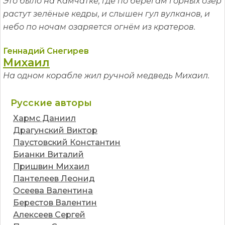
Это было на Камчатке, где по берегам горных озёр
растут зелёные кедры, и слышен гул вулканов, и
небо по ночам озаряется огнём из кратеров.
Геннадий Снегирев
Михаил
На одном корабле жил ручной медведь Михаил.
Русские авторы
Хармс Даниил
Драгунский Виктор
Паустовский Константин
Бианки Виталий
Пришвин Михаил
Пантелеев Леонид
Осеева Валентина
Берестов Валентин
Алексеев Сергей