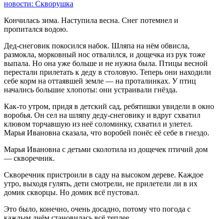
новости: Скворушка
Кончилась зима. Наступила весна. Снег потемнел и
пропитался водою.
Дед-снеговик покосился набок. Шляпа на нём обвисла,
размокла, морковный нос отвалился, и дощечка из рук тоже
выпала. Но она уже больше и не нужна была. Птицы весной
перестали прилетать к деду в столовую. Теперь они находили
себе корм на оттаявшей земле — на проталинках. У птиц
начались большие хлопоты: они устраивали гнёзда.
Как-то утром, придя в детский сад, ребятишки увидели в окно
воробья. Он сел на шляпу деду-снеговику и вдруг схватил
клювом торчавшую из неё соломинку, схватил и улетел.
Марья Ивановна сказала, что воробей понёс её себе в гнездо.
Марья Ивановна с детьми сколотила из дощечек птичий дом
— скворечник.
Скворечник пристроили в саду на высоком дереве. Каждое
утро, выходя гулять, дети смотрели, не прилетели ли в их
домик скворцы. Но домик всё пустовал.
Это было, конечно, очень досадно, потому что погода с
каждым днём становилась всё теплее.