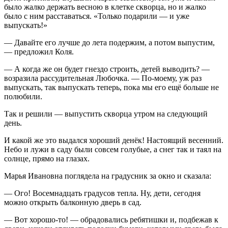
было жалко держать весною в клетке скворца, но и жалко
было с ним расставаться. «Только подарили — и уже
выпускать!»
— Давайте его лучше до лета подержим, а потом выпустим,
— предложил Коля.
— А когда же он будет гнездо строить, детей выводить? —
возразила рассудительная Любочка. — По-моему, уж раз
выпускать, так выпускать теперь, пока мы его ещё больше не
полюбили.
Так и решили — выпустить скворца утром на следующий
день.
И какой же это выдался хороший денёк! Настоящий весенний.
Небо и лужи в саду были совсем голубые, а снег так и таял на
солнце, прямо на глазах.
Марья Ивановна поглядела на градусник за окно и сказала:
— Ого! Восемнадцать градусов тепла. Ну, дети, сегодня
можно открыть балконную дверь в сад.
— Вот хорошо-то! — обрадовались ребятишки и, подбежав к