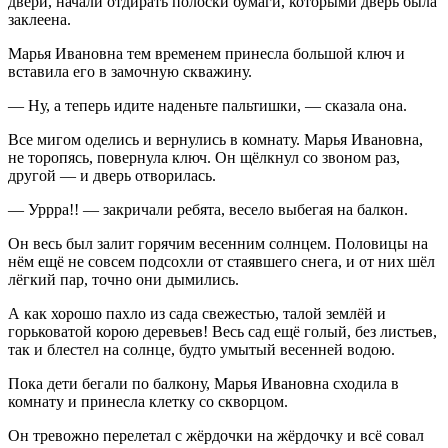
двери, начали отдирать полоски бумаги, которыми дверь была
заклеена.
Марья Ивановна тем временем принесла большой ключ и
вставила его в замочную скважину.
— Ну, а теперь идите наденьте пальтишки, — сказала она.
Все мигом оделись и вернулись в комнату. Марья Ивановна,
не торопясь, повернула ключ. Он щёлкнул со звоном раз,
другой — и дверь отворилась.
— Уррра!! — закричали ребята, весело выбегая на балкон.
Он весь был залит горячим весенним солнцем. Половицы на
нём ещё не совсем подсохли от стаявшего снега, и от них шёл
лёгкий пар, точно они дымились.
А как хорошо пахло из сада свежестью, талой землёй и
горьковатой корою деревьев! Весь сад ещё голый, без листьев,
так и блестел на солнце, будто умытый весенней водою.
Пока дети бегали по балкону, Марья Ивановна сходила в
комнату и принесла клетку со скворцом.
Он тревожно перелетал с жёрдочки на жёрдочку и всё совал