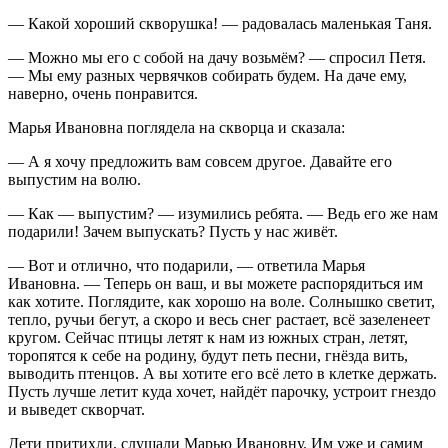
— Какой хороший скворушка! — радовалась маленькая Таня.
— Можно мы его с собой на дачу возьмём? — спросил Петя.
— Мы ему разных червячков собирать будем. На даче ему,
наверно, очень понравится.
Марья Ивановна поглядела на скворца и сказала:
— А я хочу предложить вам совсем другое. Давайте его
выпустим на волю.
— Как — выпустим? — изумились ребята. — Ведь его же нам
подарили! Зачем выпускать? Пусть у нас живёт.
— Вот и отлично, что подарили, — ответила Марья
Ивановна. — Теперь он ваш, и вы можете распорядиться им
как хотите. Поглядите, как хорошо на воле. Солнышко светит,
тепло, ручьи бегут, а скоро и весь снег растает, всё зазеленеет
кругом. Сейчас птицы летят к нам из южных стран, летят,
торопятся к себе на родину, будут петь песни, гнёзда вить,
выводить птенцов. А вы хотите его всё лето в клетке держать.
Пусть лучше летит куда хочет, найдёт парочку, устроит гнездо
и выведет скворчат.
Дети притихли, слушали Марью Ивановну. Им уже и самим