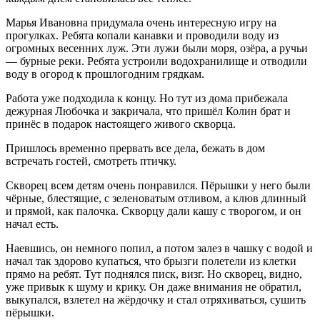
Марья Ивановна придумала очень интересную игру на
прогулках. Ребята копали канавки и проводили воду из
огромных весенних луж. Эти лужи были моря, озёра, а ручьи
— бурные реки. Ребята устроили водохранилище и отводили
воду в огород к прошлогодним грядкам.
Работа уже подходила к концу. Но тут из дома прибежала
дежурная Любочка и закричала, что пришёл Колин брат и
принёс в подарок настоящего живого скворца.
Пришлось временно прервать все дела, бежать в дом
встречать гостей, смотреть птичку.
Скворец всем детям очень понравился. Пёрышки у него были
чёрные, блестящие, с зеленоватым отливом, а клюв длинный
и прямой, как палочка. Скворцу дали кашу с творогом, и он
начал есть.
Наевшись, он немного попил, а потом залез в чашку с водой и
начал так здорово купаться, что брызги полетели из клетки
прямо на ребят. Тут поднялся писк, визг. Но скворец, видно,
уже привык к шуму и крику. Он даже внимания не обратил,
выкупался, взлетел на жёрдочку и стал отряхиваться, сушить
пёрышки.