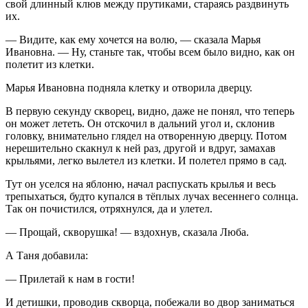
свой длинный клюв между прутиками, стараясь раздвинуть
их.
— Видите, как ему хочется на волю, — сказала Марья
Ивановна. — Ну, станьте так, чтобы всем было видно, как он
полетит из клетки.
Марья Ивановна подняла клетку и отворила дверцу.
В первую секунду скворец, видно, даже не понял, что теперь
он может лететь. Он отскочил в дальний угол и, склонив
головку, внимательно глядел на отворенную дверцу. Потом
нерешительно скакнул к ней раз, другой и вдруг, замахав
крыльями, легко вылетел из клетки. И полетел прямо в сад.
Тут он уселся на яблоню, начал распускать крылья и весь
трепыхаться, будто купался в тёплых лучах весеннего солнца.
Так он почистился, отряхнулся, да и улетел.
— Прощай, скворушка! — вздохнув, сказала Люба.
А Таня добавила:
— Прилетай к нам в гости!
И детишки, проводив скворца, побежали во двор заниматься