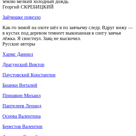
землю мелкий холодный дождь.
Георгий СКРЕБИЦКИЙ
Зайчишке повезло
Как-то зимой на охоте шёл я по заячьему следу. Вдруг вижу —
в кустах под деревом темнеет выкопанная в снегу заячья
лёжка. Я свистнул. Заяц не выскочил.
Русские авторы
Хармс Даниил
Драгунский Виктор
Паустовский Константин
Бианки Виталий
Пришвин Михаил
Пантелеев Леонид
Осеева Валентина
Берестов Валентин