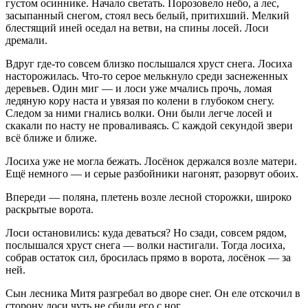
густом осиннике. Начало светать. Порозовело небо, а лес,
засыпанный снегом, стоял весь белый, притихший. Мелкий
блестящий иней оседал на ветви, на спины лосей. Лоси
дремали.
Вдруг где-то совсем близко послышался хруст снега. Лосиха
насторожилась. Что-то серое мелькнуло среди заснеженных
деревьев. Один миг — и лоси уже мчались прочь, ломая
ледяную кору наста и увязая по колени в глубоком снегу.
Следом за ними гнались волки. Они были легче лосей и
скакали по насту не проваливаясь. С каждой секундой звери
всё ближе и ближе.
Лосиха уже не могла бежать. Лосёнок держался возле матери.
Ещё немного — и серые разбойники нагонят, разорвут обоих.
Впереди — поляна, плетень возле лесной сторожки, широко
раскрытые ворота.
Лоси остановились: куда деваться? Но сзади, совсем рядом,
послышался хруст снега — волки настигали. Тогда лосиха,
собрав остаток сил, бросилась прямо в ворота, лосёнок — за
ней.
Сын лесника Митя разгребал во дворе снег. Он еле отскочил в
сторону лоси чуть не сбили его с ног.