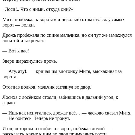
«Лоси!.. Что с ними, откуда они?»
Митя подбежал к воротам и невольно отшатнулся: у самых
ворот — волки.
Дрожь пробежала по спине мальчика, но он тут же замахнулся
лопатой и закричал:
— Вот я вас!
Звери шарахнулись прочь.
— Ату, ату!.. — кричал им вдогонку Митя, выскакивая за
ворота.
Отогнав волков, мальчик заглянул во двор.
Лосиха с лосёнком стояли, забившись в дальний угол, к
сараю.
— Ишь как испугались, дрожат всё… — ласково сказал Митя.
— Не бойтесь. Теперь не тронут.
И он, осторожно отойдя от ворот, побежал домой —
рассказать, какие к ним во двор примчались гости.