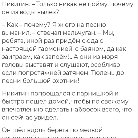
Никитин. – Только никак не пойму: почему
он из воды вылез?
– Как – почему? Я ж его на песню
выманил, – отвечал мальчуган. – Мы,
ребята, иной раз придём сюда с
настоящей гармонией, с баяном, да как
заиграем, как запоём!.. А они из моря
головы выставят и слушают, особливо
если попротяжней затянем. Тюлень до
песни большой охотник!
Никитин попрощался с парнишкой и
быстро пошёл домой, чтобы по свежему
впечатлению сделать набросок всего, что
он сейчас увидел.
Он шёл вдоль берега по мелкой
хрустящей гальке, слушая весенние