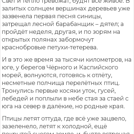
Свет и тепло тревожат, будят всё живое. В
залитых солнцем вершинах деревьев уже
зазвенела первая песня синицы,
затрещал лесной барабанщик – дятел; а
пройдёт неделя, другая, и по зорям на
открытых полянах забормочут
краснобровые петухи-тетерева.
И в это же время за тысячи километров, на
юге, у берегов Чёрного и Каспийского
морей, волнуются, готовясь к отлёту,
несметные полчища перелётных птиц.
Тронулись первые косяки уток, гусей,
лебедей и поплыли в небе стая за стаей с
юга на север в далёкие, но родные края.
Птицы летят оттуда, где всё уже зацвело,
зазеленело, летят к холодной, ещё
покрытой снегом земле, и, будто встречая