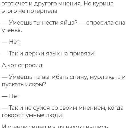
этот счет и другого мнения. Но курица
этого не потерпела.
— Умеешь ты нести яйца? — спросила она
утенка.
— Нет.
— Так и держи язык на привязи!
А кот спросил:
— Умеешь ты выгибать спину, мурлыкать и
пускать искры?
— Нет.
— Так и не суйся со своим мнением, когда
говорят умные люди!
И утенок сидел в углу нахохлившись.