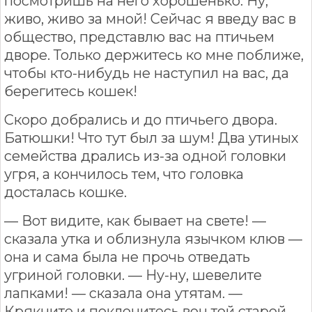
посмотришь на него хорошенько. Ну,
живо, живо за мной! Сейчас я введу вас в
общество, представлю вас на птичьем
дворе. Только держитесь ко мне поближе,
чтобы кто-нибудь не наступил на вас, да
берегитесь кошек!
Скоро добрались и до птичьего двора.
Батюшки! Что тут был за шум! Два утиных
семейства дрались из-за одной головки
угря, а кончилось тем, что головка
досталась кошке.
— Вот видите, как бывает на свете! —
сказала утка и облизнула язычком клюв —
она и сама была не прочь отведать
угриной головки. — Ну-ну, шевелите
лапками! — сказала она утятам. —
Крякните и поклонитесь вон той старой