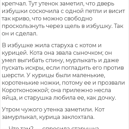
крепчал. Тут утенок заметил, что дверь
избушки соскочила с одной петли и висит
так криво, что можно свободно
проскользнуть через щель в избушку. Так
он и сделал.
В избушке жила старуха с котом и
курицей. Кота она звала сыночком; он
умел выгибать спину, мурлыкать и даже
пускать искры, если погладить его против
шерсти. У курицы были маленькие,
коротенькие ножки, потому ее и прозвали
Коротконожкой; она прилежно несла
яйца, и старушка любила ее, как дочку.
Утром чужого утенка заметили. Кот
замурлыкал, курица заклохтала.
— Что там? — спросила старушка,