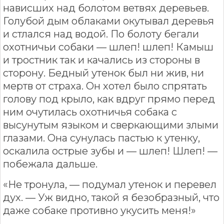
нависших над болотом ветвях деревьев.
Голубой дым облаками окутывал деревья
и стлался над водой. По болоту бегали
охотничьи собаки — шлеп! шлеп! Камыш
и тростник так и качались из стороны в
сторону. Бедный утенок был ни жив, ни
мертв от страха. Он хотел было спрятать
голову под крыло, как вдруг прямо перед
ним очутилась охотничья собака с
высунутым языком и сверкающими злыми
глазами. Она сунулась пастью к утенку,
оскалила острые зубы и — шлеп! Шлеп! —
побежала дальше.
«Не тронула, — подумал утенок и перевел
дух. — Уж видно, такой я безобразный, что
даже собаке противно укусить меня!»