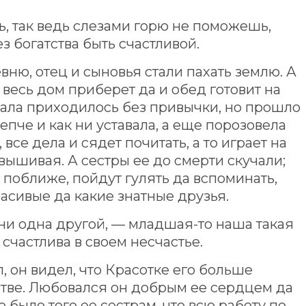
ь, так ведь слезами горю не поможешь,
з богатства быть счастливой.
вню, отец и сыновья стали пахать землю. А
, весь дом приберет да и обед готовит на
чала приходилось без привычки, но прошло
епче и как ни уставала, а еще порозовела
 все дела и сядет почитать, а то играет на
 вышивая. А сестры ее до смерти скучали;
ю поближе, пойдут гулять да вспоминать,
расивые да какие знатные друзья.
ни одна другой, — младшая-то наша такая
 счастлива в своем несчастье.
, он видел, что Красотке его больше
стве. Любовался он добрым ее сердцем да
 было того ее сестрам, что всю работу по