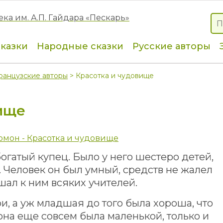
сказки
Народные сказки
Русские авторы
ранцузские авторы
> Красотка и чудовище
ище
омон - Красотка и чудовище
гатый купец. Было у него шестеро детей,
. Человек он был умный, средств не жалел
шал к ним всяких учителей.
, а уж младшая до того была хороша, что
она еще совсем была маленькой, только и