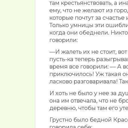
там крестьянствовать, а и
ему, что не желают из горо
которые почтут за счастье 
Только умницы эти ошиблис
когда они обеднели. Никто 
говорили:
—И жалеть их не стоит, вот 
пусть-ка теперь разыгрыва
время все говорили: — А во
приключилось! Уж такая о
ласково разговаривала! Та
И хоть не было у нее за д
она им отвечала, что не бро
деревню, чтобы там его уте
Грустно было бедной Красо
говорила себе: