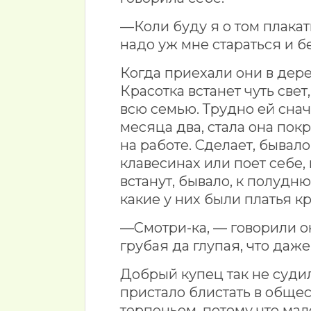
—Коли буду я о том плакат
надо уж мне стараться и бе
Когда приехали они в дере
Красотка встанет чуть свет
всю семью. Трудно ей сна
месяца два, стала она покр
на работе. Сделает, бывало,
клавесинах или поет себе,
встанут, бывало, к полудн
какие у них были платья к
—Смотри-ка, — говорили о
грубая да глупая, что даже
Добрый купец так не судил
пристало блистать в обще
терпеньем, потому что мало