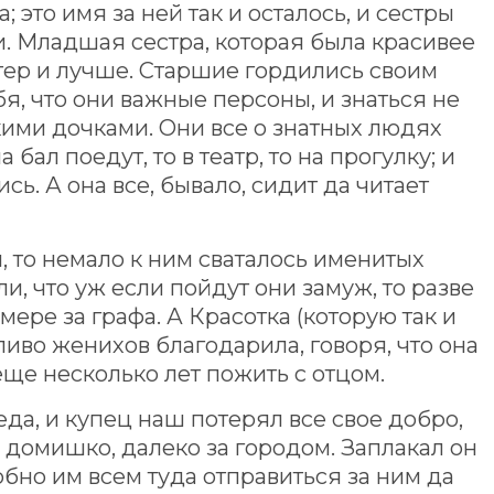
; это имя за ней так и осталось, и сестры
и. Младшая сестра, которая была красивее
стер и лучше. Старшие гордились своим
бя, что они важные персоны, и знаться не
кими дочками. Они все о знатных людях
бал поедут, то в театр, то на прогулку; и
ь. А она все, бывало, сидит да читает
ы, то немало к ним сваталось именитых
и, что уж если пойдут они замуж, то разве
мере за графа. А Красотка (которую так и
ливо женихов благодарила, говоря, что она
еще несколько лет пожить с отцом.
да, и купец наш потерял все свое добро,
н домишко, далеко за городом. Заплакал он
обно им всем туда отправиться за ним да