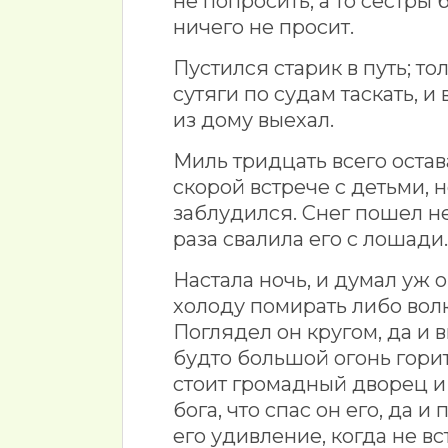
не попросить, а то сестры 
ничего не просит.
Пустился старик в путь; то
сутяги по судам таскать, и
из дому выехал.
Миль тридцать всего остав
скорой встрече с детьми, 
заблудился. Снег пошел не 
раза свалила его с лошади.
Настала ночь, и думал уж о
холоду помирать либо волки
Поглядел он кругом, да и 
будто большой огонь горит
стоит громадный дворец и 
бога, что спас он его, да 
его удивление, когда не в