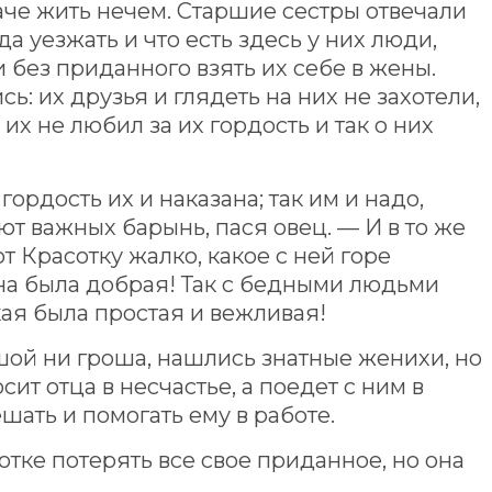
наче жить нечем. Старшие сестры отвечали
да уезжать и что есть здесь у них люди,
и без приданного взять их себе в жены.
ь: их друзья и глядеть на них не захотели,
их не любил за их гордость и так о них
гордость их и наказана; так им и надо,
ют важных барынь, пася овец. — И в то же
т Красотку жалко, какое с ней горе
на была добрая! Так с бедными людьми
кая была простая и вежливая!
ушой ни гроша, нашлись знатные женихи, но
сит отца в несчастье, а поедет с ним в
шать и помогать ему в работе.
тке потерять все свое приданное, но она