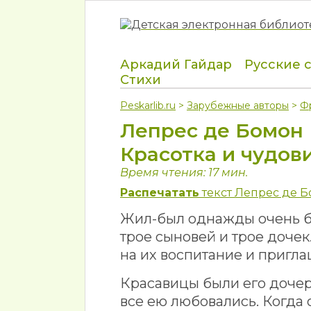
Аркадий Гайдар
Русские 
Стихи
Peskarlib.ru
>
Зарубежные авторы
>
Ф
Лепрес де Бомон
Красотка и чудов
Время чтения: 17 мин.
Распечатать
текст Лепрес де Б
Жил-был однажды очень бо
трое сыновей и трое дочек
на их воспитание и пригла
Красавицы были его дочери
все ею любовались. Когда 