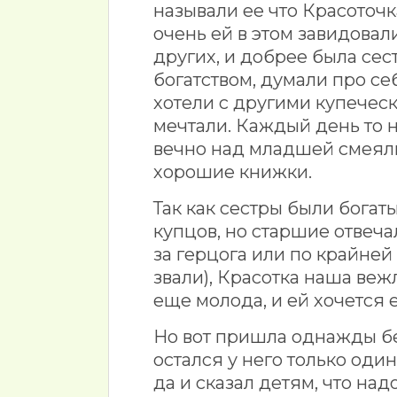
называли ее что Красоточка
очень ей в этом завидовал
других, и добрее была се
богатством, думали про се
хотели с другими купечес
мечтали. Каждый день то на 
вечно над младшей смеялис
хорошие книжки.
Так как сестры были богат
купцов, но старшие отвечал
за герцога или по крайней 
звали), Красотка наша веж
еще молода, и ей хочется 
Но вот пришла однажды бе
остался у него только оди
да и сказал детям, что над