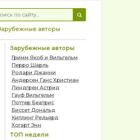
Зарубежные авторы
Зарубежные авторы
Гримм Якоб и Вильгельм
Перро Шарль
Родари Джанни
Андерсен Ганс Христиан
Линдгрен Астрид
Гауф Вильгельм
Поттер Беатрис
Биссет Дональд
Киплинг Редьярд
Хогарт Энн
ТОП недели