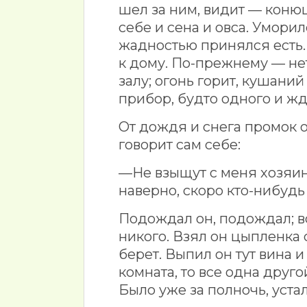
шел за ним, видит — конюш
себе и сена и овса. Умори
жадностью принялся есть. 
к дому. По-прежнему — нет
залу; огонь горит, кушаний
прибор, будто одного и жд
От дождя и снега промок о
говорит сам себе:
—Не взыщут с меня хозяин 
наверно, скоро кто-нибудь
Подождал он, подождал; во
никого. Взял он цыпленка с
берет. Выпил он тут вина и
комната, то все одна друг
Было уже за полночь, устал