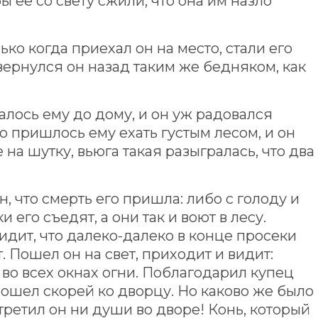
бы ее со свету сжили, что она им назло
лько когда приехал он на место, стали его
 вернулся он назад таким же бедняком, как
алось ему до дому, и он уж радовался
но пришлось ему ехать густым лесом, и он
на шутку, вьюга такая разыгралась, что два
н, что смерть его пришла: либо с голоду и
 его съедят, а они так и воют в лесу.
видит, что далеко-далеко в конце просеки
. Пошел он на свет, приходит и видит:
во всех окнах огни. Поблагодарил купец
и пошел скорей ко дворцу. Но каково же было
стретил он ни души во дворе! Конь, который