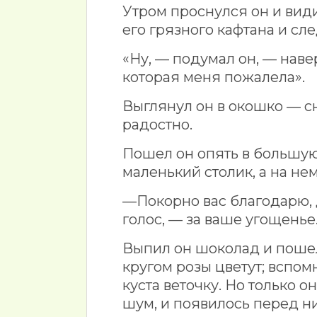
Утром проснулся он и видит
его грязного кафтана и сл
«Ну, — подумал он, — наве
которая меня пожалела».
Выглянул он в окошко — сн
радостно.
Пошел он опять в большую 
маленький столик, а на не
—Покорно вас благодарю, д
голос, — за ваше угощенье
Выпил он шоколад и пошел
кругом розы цветут; вспомн
куста веточку. Но только о
шум, и появилось перед ни