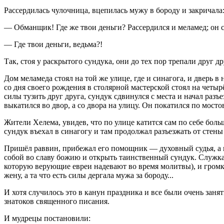
Рассердилась чулочница, вцепилась мужу в бороду и закричала
— Обманщик! Где же твои деньги? Рассердился и меламед; он с
— Где твои деньги, ведьма?!
Так, стоя у раскрытого сундука, они до тех пор трепали друг д
Дом меламеда стоял на той же улице, где и синагога, и дверь 
со дня своего рождения в столярной мастерской стоял на четырё
силы тузить друг друга, сундук сдвинулся с места и начал разъ
выкатился во двор, а со двора на улицу. Он покатился по мосто
Жители Хелема, увидев, что по улице катится сам по себе боль
сундук въехал в синагогу и там продолжал разъезжать от стены 
Пришёл раввин, прибежал его помощник — духовный судья, а в
собой во славу божию и открыть таинственный сундук. Служка 
которую верующие евреи надевают во время молитвы), и громко
жену, а та что есть силы дергала мужа за бороду...
И хотя случилось это в канун праздника и все были очень заня
знатоков священного писания.
И мудрецы постановили: