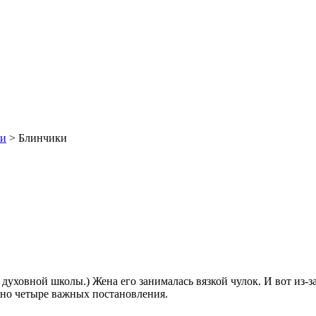
ки
> Блинчики
уховной школы.) Жена его занималась вязкой чулок. И вот из-з
сено четыре важных постановления.