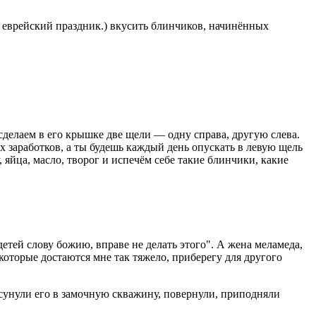
й еврейский праздник.) вкусить блинчиков, начинённых
сделаем в его крышке две щели — одну справа, другую слева.
х заработков, а ты будешь каждый день опускать в левую щель
яйца, масло, творог и испечём себе такие блинчики, какие
детей слову божию, вправе не делать этого". А жена меламеда,
которые достаются мне так тяжело, приберегу для другого
сунули его в замочную скважину, повернули, приподняли