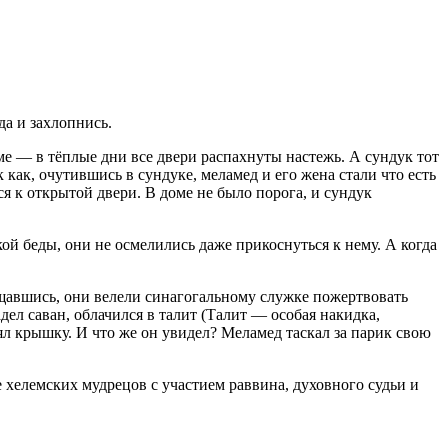
да и захлопнись.
еме — в тёплые дни все двери распахнуты настежь. А сундук тот
 как, очутившись в сундуке, меламед и его жена стали что есть
ся к открытой двери. В доме не было порога, и сундук
ой беды, они не осмелились даже прикоснуться к нему. А когда
щавшись, они велели синагогальному служке пожертвовать
ел саван, облачился в талит (Талит — особая накидка,
л крышку. И что же он увидел? Меламед таскал за парик свою
е хелемских мудрецов с участием раввина, духовного судьи и