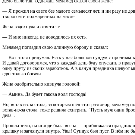
Дело было так. Однажды меламед сказал своей жене:
— Я прожил на свете без малого семьдесят лет, и ни разу не 
творогом и поджаренных на масле.
Жена вздохнула и ответила:
— И мне никогда не доводилось их есть.
Меламед погладил свою длинную бороду и сказал:
— Вот что я придумал. Есть у нас большой сундук с прочным з
И давай договоримся, что я каждый день буду опускать в праву
одну пруту из своих заработков. А в канун праздника шевуот м
едят только богачи.
Жена одобрительно кивнула головой:
— Аминь. Да будет такова воля господа!
Но, встав из-за стола, за которым шёл этот разговор, меламед 
встав-из-за стола, тоже решила схитрить. "Пусть муж один бро
дела".
Прошла зима, на исходе была весна — приближался праздник ш
крышку и заглянули внутрь. Увы! Сундук был пуст. В нём не б