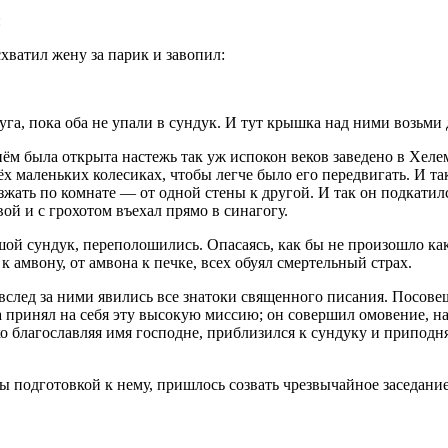
:
хватил жену за парик и завопил:
руга, пока оба не упали в сундук. И тут крышка над ними возьми 
в нём была открыта настежь так уж испокон веков заведено в Хел
х маленьких колесиках, чтобы легче было его передвигать. И так
езжать по комнате — от одной стены к другой. И так он подкатил
вой и с грохотом въехал прямо в синагогу.
шой сундук, переполошились. Опасаясь, как бы не произошло как
к амвону, от амвона к печке, всех обуял смертельный страх.
след за ними явились все знатоки священного писания. Посове
принял на себя эту высокую миссию; он совершил омовение, над
 благославляя имя господне, приблизился к сундуку и приподня
ты подготовкой к нему, пришлось созвать чрезвычайное заседани