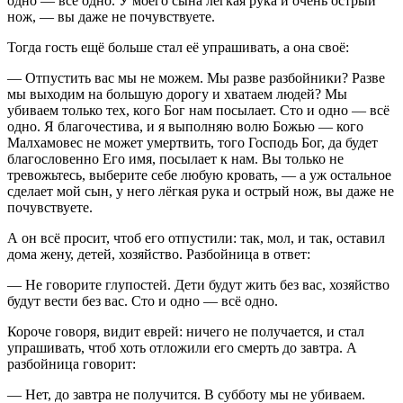
одно — всё одно. У моего сына лёгкая рука и очень острый
нож, — вы даже не почувствуете.
Тогда гость ещё больше стал её упрашивать, а она своё:
— Отпустить вас мы не можем. Мы разве разбойники? Разве
мы выходим на большую дорогу и хватаем людей? Мы
убиваем только тех, кого Бог нам посылает. Сто и одно — всё
одно. Я благочестива, и я выполняю волю Божью — кого
Малхамовес не может умертвить, того Господь Бог, да будет
благословенно Его имя, посылает к нам. Вы только не
тревожьтесь, выберите себе любую кровать, — а уж остальное
сделает мой сын, у него лёгкая рука и острый нож, вы даже не
почувствуете.
А он всё просит, чтоб его отпустили: так, мол, и так, оставил
дома жену, детей, хозяйство. Разбойница в ответ:
— Не говорите глупостей. Дети будут жить без вас, хозяйство
будут вести без вас. Сто и одно — всё одно.
Короче говоря, видит еврей: ничего не получается, и стал
упрашивать, чтоб хоть отложили его смерть до завтра. А
разбойница говорит:
— Нет, до завтра не получится. В субботу мы не убиваем.