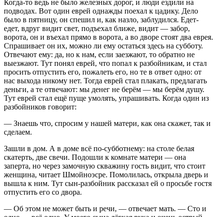
Когда-то ведь не было железных дорог, и люди ездили на
подводах. Вот один еврей однажды поехал к цадику. Дело
было в пятницу, он спешил и, как назло, заблудился. Едет-
едет, вдруг видит свет, подъехал ближе, видит — забор,
ворота, он и въехал прямо в ворота, а во дворе стоят два еврея.
Спрашивает он их, можно ли ему остаться здесь на субботу.
Отвечают ему: да, но к нам, если заезжают, то обратно не
выезжают. Тут понял еврей, что попал к разбойникам, и стал
просить отпустить его, пожалеть его, но те в ответ одно: от
нас выхода никому нет. Тогда еврей стал плакать, предлагать
деньги, а те отвечают: мы денег не берём — мы берём душу.
Тут еврей стал ещё пуще умолять, упрашивать. Когда один из
разбойников говорит:
— Знаешь что, спросим у нашей матери, как она скажет, так и
сделаем.
Зашли в дом. А в доме всё по-субботнему: на столе белая
скатерть, две свечи. Подошли к комнате матери — она
заперта, но через замочную скважину гость видит, что стоит
женщина, читает Шмойноэсре. Помолилась, открыла дверь и
вышла к ним. Тут сын-разбойник рассказал ей о просьбе гостя
отпустить его со двора.
— Об этом не может быть и речи, — отвечает мать. — Сто и