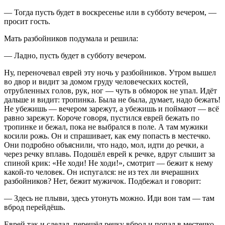
— Тогда пусть будет в воскресенье или в субботу вечером, —
просит гость.
Мать разбойников подумала и решила:
— Ладно, пусть будет в субботу вечером.
Ну, переночевал еврей эту ночь у разбойников. Утром вышел
во двор и видит за домом груду человеческих костей,
отрубленных голов, рук, ног — чуть в обморок не упал. Идёт
дальше и видит: тропинка. Была не была, думает, надо бежать!
Не убежишь — вечером зарежут, а убежишь и поймают — всё
равно зарежут. Короче говоря, пустился еврей бежать по
тропинке и бежал, пока не выбрался в поле. А там мужики
косили рожь. Он и спрашивает, как ему попасть в местечко.
Они подробно объяснили, что надо, мол, идти до речки, а
через речку вплавь. Подошёл еврей к речке, вдруг слышит за
спиной крик: «Не ходи! Не ходи!», смотрит — бежит к нему
какой-то человек. Он испугался: не из тех ли вчерашних
разбойников? Нет, бежит мужичок. Подбежал и говорит:
— Здесь не плыви, здесь утонуть можно. Иди вон там — там
вброд перейдёшь.
Еврей так и сделал, перешёл речку вброд и попал в местечко.