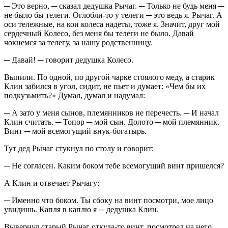
─ Это верно, ─ сказал дедушка Рычаг. ─ Только не будь меня ─
не было бы телеги. Оглобли-то у телеги ─ это ведь я. Рычаг. А
оси тележные, на кои колеса надеты, тоже я. Значит, друг мой
сердечный Колесо, без меня бы телеги не было. Давай
чокнемся за телегу, за нашу родственницу.
─ Давай! ─ говорит дедушка Колесо.
Выпили. По одной, по другой чарке стоялого меду, а старик
Клин забился в угол, сидит, не пьет и думает: «Чем бы их
подкузьмить?» Думал, думал и надумал:
─ А зато у меня сынов, племянников не перечесть. ─ И начал
Клин считать. ─ Топор ─ мой сын. Долото ─ мой племянник.
Винт ─ мой всемогущий внук-богатырь.
Тут дед Рычаг стукнул по столу и говорит:
─ Не согласен. Каким боком тебе всемогущий винт пришелся?
А Клин и отвечает Рычагу:
─ Именно что боком. Ты сбоку на винт посмотри, мое лицо
увидишь. Капля в каплю я ─ дедушка Клин.
Вывернул старый Рычаг откуда-то винт, посмотрел на него