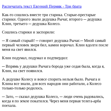
Распечатать
текст Евгений Пермяк - Три брата
Как-то сошлись вместе три старика. Старые-престарые
старики. Одного звали дедушка Рычаг, второго ─ дедушка
Клин, третьего ─ дедушка Колесо.
Сошлись старики и заспорили:
─ Я самый старый! ─ говорит дедушка Рычаг.─ Мной самый
первый человек зверя бил, камни ворочал. Клин вдолги после
меня на свет явился.
Клин подумал, подумал и подтвердил:
─ Впрямь у дедушки Рычага борода уже седая была, когда я,
Клин, на свет появился.
А дедушке Колесу и вовсе спорить нельзя было. Рычага и
Клина все знали, для всех народов они работали, а Колесо
только-только родилось.
─ Зато, ─ сказал дедушка Колесо, ─ люди очень радовались,
когда я по земле покатился. Через меня первая телега-арба
поехала.