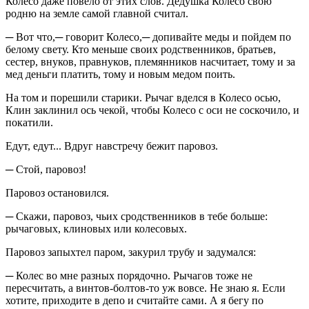
Колесо даже повело от этих слов. Дедушка Колесо свою
родню на земле самой главной считал.
─ Вот что,─ говорит Колесо,─ допивайте меды и пойдем по
белому свету. Кто меньше своих родственников, братьев,
сестер, внуков, правнуков, племянников насчитает, тому и за
мед деньги платить, тому и новым медом поить.
На том и порешили старики. Рычаг вделся в Колесо осью,
Клин заклинил ось чекой, чтобы Колесо с оси не соскочило, и
покатили.
Едут, едут... Вдруг навстречу бежит паровоз.
─ Стой, паровоз!
Паровоз остановился.
─ Скажи, паровоз, чьих сродственников в тебе больше:
рычаговых, клиновых или колесовых.
Паровоз запыхтел паром, закурил трубу и задумался:
─ Колес во мне разных порядочно. Рычагов тоже не
пересчитать, а винтов-болтов-то уж вовсе. Не знаю я. Если
хотите, приходите в депо и считайте сами. А я бегу по