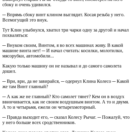
сбоку и очень удивился.
─ Впрямь сбоку винт клином выглядит. Косая резьба у него.
Всемогущий это внук.
Тут Клин улыбнулся, хватил три чарки одну за другой и начал
похваляться:
─ Внуком своим, Винтом, я во всех машинах живу. В какой
машине винта нет! ─ И начал считать: косилки, молотилки,
мясорубки, автомобили...
Какую только машину он не называл и до самого самолета
дошел.
─ Ври, ври, да не завирайся, ─ одернул Клина Колесо ─ Какой
же там Винт главный?
─ А как же не главный? Кто самолет тянет? Кем он в воздух
ввинчивается, как не своим воздушным винтом. А то и двумя.
А то и четырьмя, ежели он четырехмоторный.
─ Правда выходит его, ─ сказал Колесу Рычаг. ─ Пожалуй, что
у него больше всех сродственников.