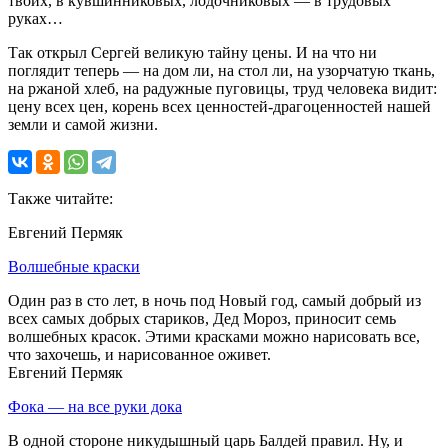
твоих, в кувшинниковых, лодочниковых — в трудовых
руках…
Так открыл Сергей великую тайну цены. И на что ни
поглядит теперь — на дом ли, на стол ли, на узорчатую ткань,
на ржаной хлеб, на радужные пуговицы, труд человека видит:
цену всех цен, корень всех ценностей-драгоценностей нашей
земли и самой жизни.
Также читайте:
Евгений Пермяк
Волшебные краски
Один раз в сто лет, в ночь под Новый год, самый добрый из
всех самых добрых стариков, Дед Мороз, приносит семь
волшебных красок. Этими красками можно нарисовать все,
что захочешь, и нарисованное оживет.
Евгений Пермяк
Фока — на все руки дока
В одной стороне никудышный царь Балдей правил. Ну, и