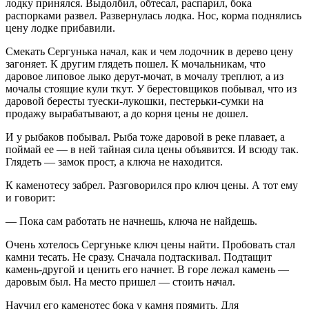
лодку принялся. Выдолбил, обтесал, распарил, бока
распорками развел. Развернулась лодка. Нос, корма поднялись
цену лодке прибавили.
Смекать Сергунька начал, как и чем лодочник в дерево цену
загоняет. К другим глядеть пошел. К мочальникам, что
даровое липовое лыко дерут-мочат, в мочалу треплют, а из
мочалы стоящие кули ткут. У берестовщиков побывал, что из
даровой бересты туески-лукошки, пестерьки-сумки на
продажу вырабатывают, а до корня цены не дошел.
И у рыбаков побывал. Рыба тоже даровой в реке плавает, а
поймай ее — в ней тайная сила цены объявится. И всюду так.
Глядеть — замок прост, а ключа не находится.
К каменотесу забрел. Разговорился про ключ цены. А тот ему
и говорит:
— Пока сам работать не начнешь, ключа не найдешь.
Очень хотелось Сергуньке ключ цены найти. Пробовать стал
камни тесать. Не сразу. Сначала подтаскивал. Подтащит
камень-другой и ценить его начнет. В горе лежал камень —
даровым был. На место пришел — стоить начал.
Научил его каменотес бока у камня прямить. Для