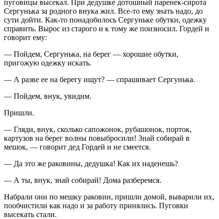
пуговицы высекал. При дедушке дотошный паренек-сирота
Сергунька за родного внука жил. Все-то ему знать надо, до
сути дойти. Как-то понадобилось Сергуньке обутки, одежку
справить. Вырос из старого и к тому же поизносил. Гордей и
говорит ему:
— Пойдем, Сергунька, на берег — хорошие обутки,
пригожую одежку искать.
— А разве ее на берегу ищут? — спрашивает Сергунька.
— Пойдем, внук, увидим.
Пришли.
— Гляди, внук, сколько сапожонок, рубашонок, порток,
картузов на берег волны повыбросили! Знай собирай в
мешок, — говорит дед Гордей и не смеется.
— Да это же раковины, дедушка! Как их наденешь?
— А ты, внук, знай собирай! Дома разберемся.
Набрали они по мешку раковин, пришли домой, выварили их,
пообчистили как надо и за работу принялись. Пуговки
высекать стали.