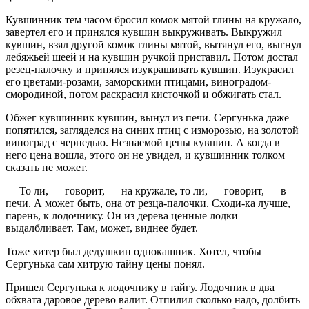
Кувшинник тем часом бросил комок мятой глины на кружало,
завертел его и принялся кувшин выкруживать. Выкружил
кувшин, взял другой комок глины мятой, вытянул его, выгнул
лебяжьей шеей и на кувшин ручкой приставил. Потом достал
резец-палочку и принялся изукрашивать кувшин. Изукрасил
его цветами-розами, заморскими птицами, виноградом-
смородиной, потом раскрасил кисточкой и обжигать стал.
Обжег кувшинник кувшин, вынул из печи. Сергунька даже
попятился, загляделся на синих птиц с изморозью, на золотой
виноград с чернедью. Незнаемой цены кувшин. А когда в
него цена вошла, этого он не увидел, и кувшинник толком
сказать не может.
— То ли, — говорит, — на кружале, то ли, — говорит, — в
печи. А может быть, она от резца-палочки. Сходи-ка лучше,
парень, к лодочнику. Он из дерева ценные лодки
выдалбливает. Там, может, виднее будет.
Тоже хитер был дедушкин однокашник. Хотел, чтобы
Сергунька сам хитрую тайну цены понял.
Пришел Сергунька к лодочнику в тайгу. Лодочник в два
обхвата даровое дерево валит. Отпилил сколько надо, долбить