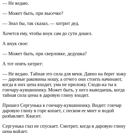
— Не ведаю.
— Может быть, при высечке?
— Знал бы, так сказал, — хитрит дед.
Хочется ему, чтобы внук сам до сути дошел.
А внук свое:
— Может быть, при сверловке, дедушка?
А тот опять хитрит:
— Не ведаю. Тайная это сила для меня. Давно на берег хожу
— даровые раковины ношу, а отчего они стоить начинают,
когда в них цена входит, ума не приложу. Сходи-ка ты к
гончару-кувшиннику. Может быть, у него выведаешь, когда
тайная сила цены в даровую глину входит.
Пришел Сергунька к гончару-кувшиннику. Видит: гончар
даровую глину в горе копает, с песком ее мнет и водой
разбавляет. Квасит.
Сергунька глаз не спускает. Смотрит, когда в даровую глину
цена войдет.