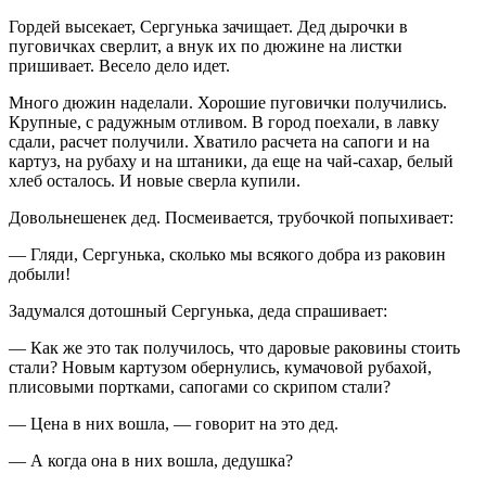
Гордей высекает, Сергунька зачищает. Дед дырочки в
пуговичках сверлит, а внук их по дюжине на листки
пришивает. Весело дело идет.
Много дюжин наделали. Хорошие пуговички получились.
Крупные, с радужным отливом. В город поехали, в лавку
сдали, расчет получили. Хватило расчета на сапоги и на
картуз, на рубаху и на штаники, да еще на чай-сахар, белый
хлеб осталось. И новые сверла купили.
Довольнешенек дед. Посмеивается, трубочкой попыхивает:
— Гляди, Сергунька, сколько мы всякого добра из раковин
добыли!
Задумался дотошный Сергунька, деда спрашивает:
— Как же это так получилось, что даровые раковины стоить
стали? Новым картузом обернулись, кумачовой рубахой,
плисовыми портками, сапогами со скрипом стали?
— Цена в них вошла, — говорит на это дед.
— А когда она в них вошла, дедушка?