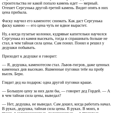
строительства не какой попало камень идет — мерный.
Отешет Сергунька другой-третий камень. Видит опять в них
цена прибыла.
Фаску научил его каменотес снимать. Как даст Сергунька
фаску камню — его цена чуть не вдвое вырастет.
Ну, а когда пузатые колонки, кудрявые капительки научился
Сергунька из камня высекать, тогда и спрашивать больше не
стал, в чем тайная сила цены. Сам понял. Понял и решил у
дедушки побывать.
Приходит к дедушке и говорит:
— Я, дедушка, каменотесом стал. Львов-тигров, даже ценных
каменных див высекаю. Яшменные пуговки тебе на пробу
высек. Бери.
Глядит дед на подарок: одна другой пуговки краше.
— Большую цену за них дали бы, — говорит дед Гордей. — А
в чем тайная сила цены, выведал?
— Нет, дедушка, не выведал. Сам дошел, когда работать начал.
В руках, дедушка, тайная сила цены. В руках. В моих, в