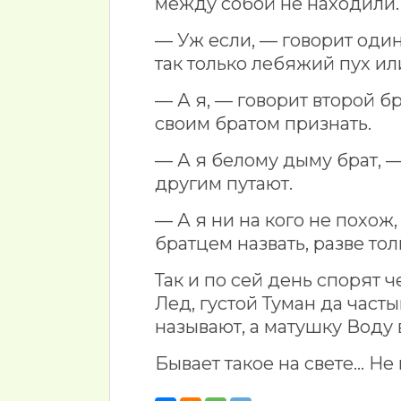
между собой не находили.
— Уж если, — говорит один
так только лебяжий пух ил
— А я, — говорит второй бр
своим братом признать.
— А я белому дыму брат, —
другим путают.
— А я ни на кого не похож,
братцем назвать, разве тол
Так и по сей день спорят 
Лед, густой Туман да част
называют, а матушку Воду
Бывает такое на свете… Не 