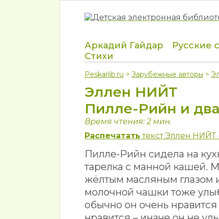
Аркадий Гайдар
Русские 
Стихи
Peskarlib.ru
>
Зарубежные авторы
>
Э
Эллен НИЙТ
Пилле-Рийн и два
Время чтения: 2 мин.
Распечатать
текст Эллен НИЙТ 
Пилле-Рийн сидела на кух
тарелка с манной кашей. 
жёлтым масляным глазом и 
молочной чашки тоже улыба
обычно он очень нравится
нравится – иначе он не ул