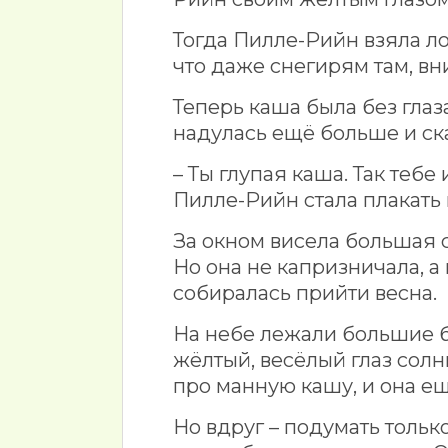
Тогда Пилле-Рийн взяла ло
что даже снегирям там, вни
Теперь каша была без глаз
надулась ещё больше и ска
– Ты глупая каша. Так тебе
Пилле-Рийн стала плакать и
За окном висела большая с
Но она не капризничала, а 
собиралась прийти весна.
На небе лежали большие б
жёлтый, весёлый глаз сол
про манную кашу, и она ещ
Но вдруг – подумать только