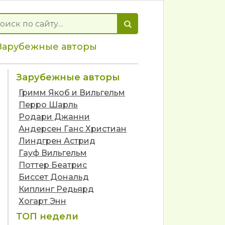
Зарубежные авторы
Зарубежные авторы
Гримм Якоб и Вильгельм
Перро Шарль
Родари Джанни
Андерсен Ганс Христиан
Линдгрен Астрид
Гауф Вильгельм
Поттер Беатрис
Биссет Дональд
Киплинг Редьярд
Хогарт Энн
ТОП недели