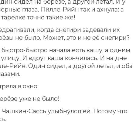
дин сидел на берёзе, а другой летал. И у
ёрные глаза. Пилле-Рийн так и ахнула: а
 тарелке точно такие же!
здрагивали, когда снегири задевали их
рёзы не было. Может, это и не её снегири?
быстро-быстро начала есть кашу, а одним
 улицу. И вдруг каша кончилась. И на дне
е-Рийн. Один сидел, а другой летал, и оба
лазами.
рела в окно.
ерёзе уже не было!
 Чашкин-Сассь улыбнулся ей. Потому что
ь.