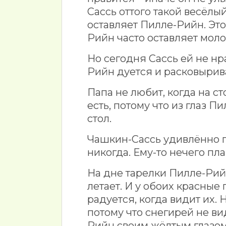
Сассь оттого такой весёлый
оставляет Пилле-Рийн. Это,
Рийн часто оставляет моло
Но сегодня Сассь ей не нр
Рийн дуется и расковырив
Папа не любит, когда на ст
есть, потому что из глаз П
стол.
Чашкин-Сассь удивлённо п
никогда. Ему-то нечего пла
На дне тарелки Пилле-Рийн
летает. И у обоих красные
радуется, когда видит их. 
потому что снегирей не в
Рийн своим жёлтым глазом