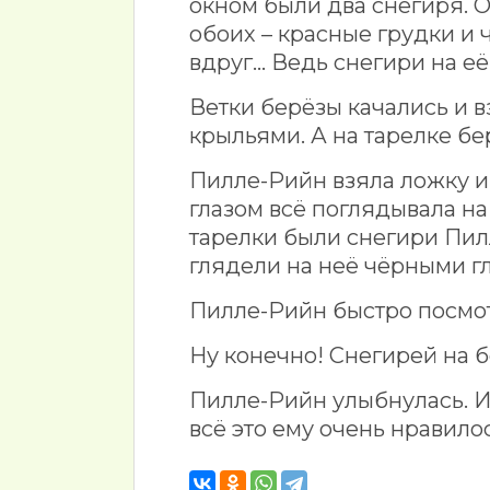
окном были два снегиря. О
обоих – красные грудки и ч
вдруг… Ведь снегири на её
Ветки берёзы качались и в
крыльями. А на тарелке бе
Пилле-Рийн взяла ложку и 
глазом всё поглядывала на
тарелки были снегири Пилл
глядели на неё чёрными г
Пилле-Рийн быстро посмот
Ну конечно! Снегирей на б
Пилле-Рийн улыбнулась. И
всё это ему очень нравилос