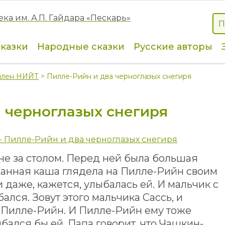
сказки
Народные сказки
Русские авторы
ллен НИЙТ
> Пилле-Рийн и два черноглазых снегиря
 черноглазых снегиря
- Пилле-Рийн и два черноглазых снегиря
не за столом. Перед ней была большая
Манная каша глядела на Пилле-Рийн своим
даже, кажется, улыбалась ей. И мальчик с
лся. Зовут этого мальчика Сассь, и
 Пилле-Рийн. И Пилле-Рийн ему тоже
ыбался бы ей. Папа говорит, что Чашкин-