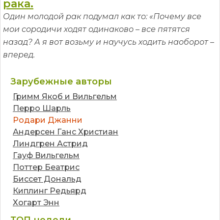
рака.
Один молодой рак подумал как то: «Почему все
мои сородичи ходят одинаково – все пятятся
назад? А я вот возьму и научусь ходить наоборот –
вперед.
Зарубежные авторы
Гримм Якоб и Вильгельм
Перро Шарль
Родари Джанни
Андерсен Ганс Христиан
Линдгрен Астрид
Гауф Вильгельм
Поттер Беатрис
Биссет Дональд
Киплинг Редьярд
Хогарт Энн
ТОП недели