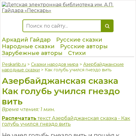
Аркадий Гайдар
Русские сказки
Народные сказки
Русские авторы
Зарубежные авторы
Стихи
Peskarlib.ru
>
Сказки народов мира
>
Азербайджанские
народные сказки
> Как голубь учился гнездо вить
Азербайджанская сказка
Как голубь учился гнездо
вить
Время чтения: 1 мин.
Распечатать
текст Азербайджанская сказка - Как
голубь учился гнездо вить
Не умел голубь гнездо вить и пошёл к