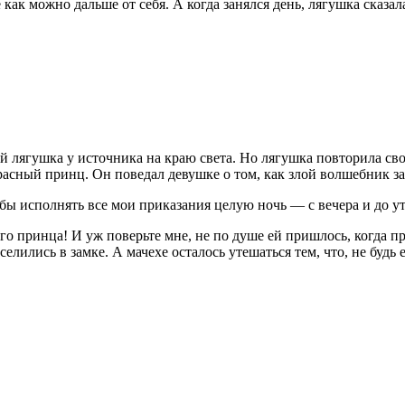
 как можно дальше от себя. А когда занялся день, лягушка сказала
ей лягушка у источника на краю света. Но лягушка повторила сво
расный принц. Он поведал девушке о том, как злой волшебник за
 бы исполнять все мои приказания целую ночь — с вечера и до ут
 принца! И уж поверьте мне, не по душе ей пришлось, когда прин
селились в замке. А мачехе осталось утешаться тем, что, не будь