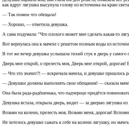
как вдруг лягушка высунула голову из источника на краю света
— Так помни что обещала!
— Хорошо, — ответила девушка.
А сама подумала: "Что плохого может мне сделать какая-то ляг
Вот вернулась она к мачехе с решетом полным воды из источника
В тот же вечер девушка услышала тихий стук в дверь у самого п
Дверь мне открой, о прелесть моя, Дверь мне открой, дорогая!
— Что это значит?! — вскричала мачеха, и девушке пришлось рас
— Девушки должны выполнять свои обещания! — сказала мачех
Она была рада-радёшенька, что падчерице придётся повиновать
Девушка встала, открыла дверь, видит — за дверью лягушка из 
Возьми на колени, прелесть моя, Возьми меня, дорогая! Вспомн
Не хотелось девушке сажать к себе на колени лягушку, но мачех