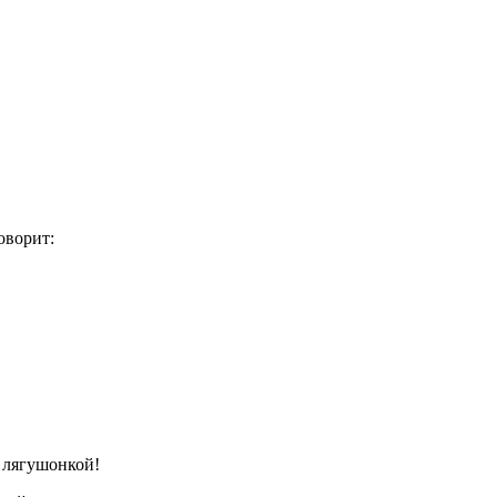
оворит:
 лягушонкой!