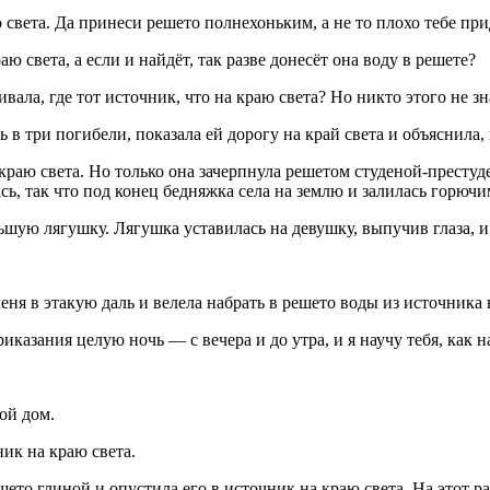
 света. Да принеси решето полнехоньким, а не то плохо тебе при
ю света, а если и найдёт, так разве донесёт она воду в решете?
ла, где тот источник, что на краю света? Но никто этого не знал
в три погибели, показала ей дорогу на край света и объяснила, 
раю света. Но только она зачерпнула решетом студеной-престуде
сь, так что под конец бедняжка села на землю и залилась горючи
ьшую лягушку. Лягушка уставилась на девушку, выпучив глаза, и
ня в этакую даль и велела набрать в решето воды из источника на
казания целую ночь — с вечера и до утра, и я научу тебя, как н
ой дом.
ик на краю света.
ето глиной и опустила его в источник на краю света. На этот ра