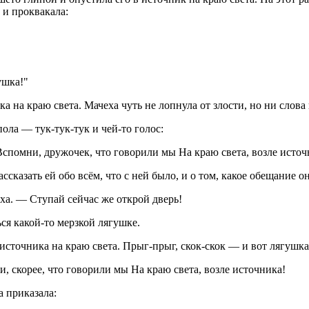
 и проквакала:
ушка!"
 на краю света. Мачеха чуть не лопнула от злости, но ни слова 
ола — тук-тук-тук и чей-то голос:
 Вспомни, дружочек, что говорили мы На краю света, возле источ
сказать ей обо всём, что с ней было, и о том, какое обещание о
а. — Ступай сейчас же открой дверь!
ся какой-то мерзкой лягушке.
источника на краю света. Прыг-прыг, скок-скок — и вот лягушка
и, скорее, что говорили мы На краю света, возле источника!
а приказала: