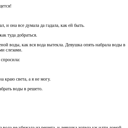
дется!
, и она все думала да гадала, как ей быть.
как туда добраться.
ной воды, как вся вода вытекла. Девушка опять набрала воды в
ми слезами.
 спросила:
 краю света, а я не могу.
абрать воды в решето.
з вода не убежала из решета, и девушка хотела уж идти домой,