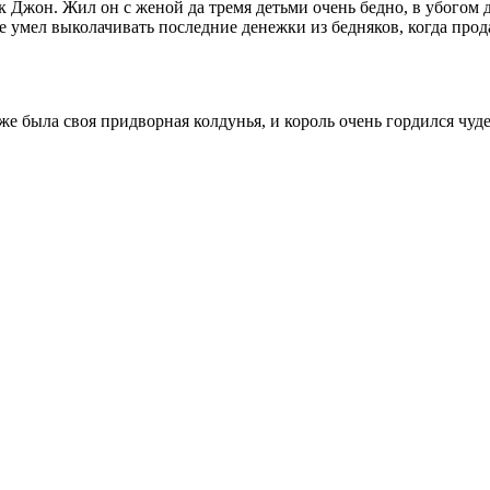
 Джон. Жил он с женой да тремя детьми очень бедно, в убогом д
 умел выколачивать последние денежки из бедняков, когда прода
же была своя придворная колдунья, и король очень гордился чуде