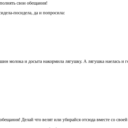
полнять свои обещания!
идела-посидела, да и попросила:
шин молока и досыта накормила лягушку. А лягушка наелась и г
ещания! Делай что велят или убирайся отсюда вместе со своей