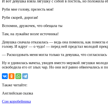
И вот девушка взяла лягушку с собой в постель, но положила её
Руби мне голову, прелесть моя!
Руби скорей, дорогая!
Вспомни, дружочек, что обещала ты
Там, на лужайке возле источника!
Девушка сначала отказалась — ведь она помнила, как помогла 
голову. И вдруг — о чудо! — перед ней предстал молодой прек
— Расколдовать меня могла только та девушка, что согласилась
Ну и удивилась мачеха, увидев вместо мерзкой лягушки молодого
освободила его от злых чар. Но они всё равно обвенчались и по
Также читайте:
Английская сказка
Сон коробейника