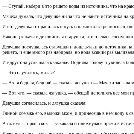
— Ступай, набери в это решето воды из источника, что на краю
Мачеха думала, что девушке ни за что не найти источника на кра
И вот девушка отправилась в путь и каждого встречного спрашива
Наконец какая-то диковинная старушка, что плелась согнувшись 
Девушка послушалась старушки и дошла-таки до источника на к
решето, и еще много раз набирала, но вода всякий раз выливала
И вдруг она услышала кваканье. Подняла голову и увидела бол
— Что случилось, милая?
— Ах, я бедная, бедная! — сказала девушка.— Мачеха заслала ме
— Вот что, — сказала лягушка, — обещай исполнять все мои при
Девушка согласилась, и лягушка сказала:
Глиной обмажь его, выложи мхом, и принесёшь в нём воду в св
А потом — прыг-скок — ускакала и плюхнулась прямо в источн
Девушка нарвала мха, выстлала им дно решета, обмазала все реш