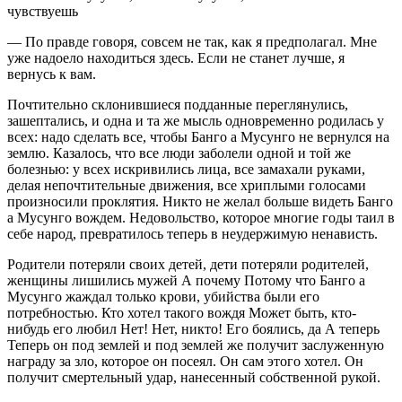
чувствуешь
— По правде говоря, совсем не так, как я предполагал. Мне
уже надоело находиться здесь. Если не станет лучше, я
вернусь к вам.
Почтительно склонившиеся подданные переглянулись,
зашептались, и одна и та же мысль одновременно родилась у
всех: надо сделать все, чтобы Банго а Мусунго не вернулся на
землю. Казалось, что все люди заболели одной и той же
болезнью: у всех искривились лица, все замахали руками,
делая непочтительные движения, все хриплыми голосами
произносили проклятия. Никто не желал больше видеть Банго
а Мусунго вождем. Недовольство, которое многие годы таил в
себе народ, превратилось теперь в неудержимую ненависть.
Родители потеряли своих детей, дети потеряли родителей,
женщины лишились мужей А почему Потому что Банго а
Мусунго жаждал только крови, убийства были его
потребностью. Кто хотел такого вождя Может быть, кто-
нибудь его любил Нет! Нет, никто! Его боялись, да А теперь
Теперь он под землей и под землей же получит заслуженную
награду за зло, которое он посеял. Он сам этого хотел. Он
получит смертельный удар, нанесенный собственной рукой.