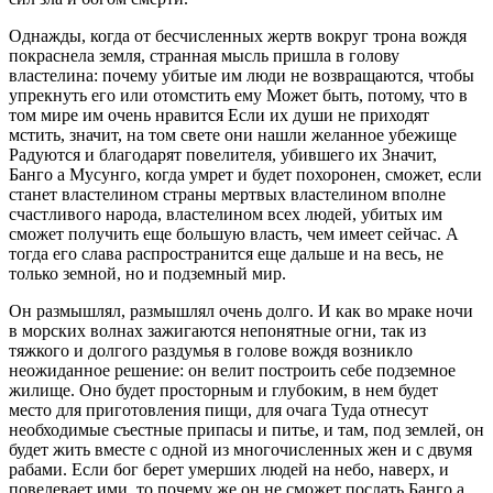
Однажды, когда от бесчисленных жертв вокруг трона вождя
покраснела земля, странная мысль пришла в голову
властелина: почему убитые им люди не возвращаются, чтобы
упрекнуть его или отомстить ему Может быть, потому, что в
том мире им очень нравится Если их души не приходят
мстить, значит, на том свете они нашли желанное убежище
Радуются и благодарят повелителя, убившего их Значит,
Банго а Мусунго, когда умрет и будет похоронен, сможет, если
станет властелином страны мертвых властелином вполне
счастливого народа, властелином всех людей, убитых им
сможет получить еще большую власть, чем имеет сейчас. А
тогда его слава распространится еще дальше и на весь, не
только земной, но и подземный мир.
Он размышлял, размышлял очень долго. И как во мраке ночи
в морских волнах зажигаются непонятные огни, так из
тяжкого и долгого раздумья в голове вождя возникло
неожиданное решение: он велит построить себе подземное
жилище. Оно будет просторным и глубоким, в нем будет
место для приготовления пищи, для очага Туда отнесут
необходимые съестные припасы и питье, и там, под землей, он
будет жить вместе с одной из многочисленных жен и с двумя
рабами. Если бог берет умерших людей на небо, наверх, и
повелевает ими, то почему же он не сможет послать Банго а