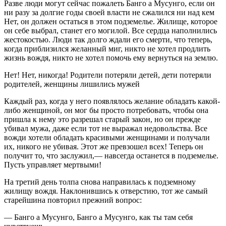
Разве люди могут сейчас пожалеть Банго а Мусунго, если он
ни разу за долгие годы своей власти не сжалился ни над кем
Нет, он должен остаться в этом подземелье. Жилище, которое
он себе выбрал, станет его могилой. Все сердца наполнились
жестокостью. Люди так долго ждали его смерти, что теперь,
когда приблизился желанный миг, никто не хотел продлить
жизнь вождя, никто не хотел помочь ему вернуться на землю.
Нет! Нет, никогда! Родители потеряли детей, дети потеряли
родителей, женщины лишились мужей
Каждый раз, когда у него появлялось желание обладать какой-
либо женщиной, он мог бы просто потребовать, чтобы она
пришла к нему это разрешал старый закон, но он прежде
убивал мужа, даже если тот не выражал недовольства. Все
вожди хотели обладать красивыми женщинами и получали
их, никого не убивая. Этот же превзошел всех! Теперь он
получит то, что заслужил,— навсегда останется в подземелье.
Пусть управляет мертвыми!
На третий день толпа снова направилась к подземному
жилищу вождя. Наклонившись к отверстию, тот же самый
старейшина повторил прежний вопрос:
— Банго а Мусунго, Банго а Мусунго, как ты там себя