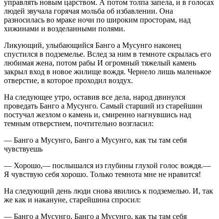
управлять новым царством. А потом толпа запела, и в голосах
людей звучала горячая мольба об избавлении. Она
разносилась во мраке ночи по широким просторам, над
хижинами и возделанными полями.
Ликующий, улыбающийся Банго а Мусунго наконец
спустился в подземелье. Вслед за ним в темноте скрылась его
любимая жена, потом рабы И огромный тяжелый камень
закрыл вход в новое жилище вождя. Чернело лишь маленькое
отверстие, в которое проходил воздух.
На следующее утро, оставив все дела, народ двинулся
проведать Банго а Мусунго. Самый старший из старейшин
постучал жезлом о камень и, смиренно нагнувшись над
темным отверстием, почтительно возгласил:
— Банго а Мусунго, Банго а Мусунго, как ты там себя
чувствуешь
— Хорошо,— послышался из глубины глухой голос вождя.—
Я чувствую себя хорошо. Только темнота мне не нравится!
На следующий день люди снова явились к подземелью. И, так
же как и накануне, старейшина спросил:
— Банго а Мусунго, Банго а Мусунго, как ты там себя