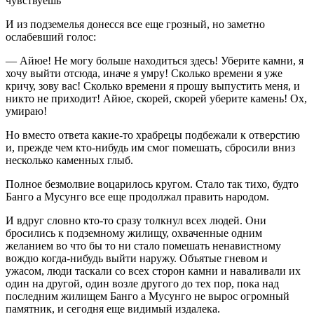
чувствуешь
И из подземелья донесся все еще грозный, но заметно
ослабевший голос:
— Айюе! Не могу больше находиться здесь! Уберите камни, я
хочу выйти отсюда, иначе я умру! Сколько времени я уже
кричу, зову вас! Сколько времени я прошу выпустить меня, и
никто не приходит! Айюе, скорей, скорей уберите камень! Ох,
умираю!
Но вместо ответа какие-то храбрецы подбежали к отверстию
и, прежде чем кто-нибудь им смог помешать, сбросили вниз
несколько каменных глыб.
Полное безмолвие воцарилось кругом. Стало так тихо, будто
Банго а Мусунго все еще продолжал править народом.
И вдруг словно кто-то сразу толкнул всех людей. Они
бросились к подземному жилищу, охваченные одним
желанием во что бы то ни стало помешать ненавистному
вождю когда-нибудь выйти наружу. Объятые гневом и
ужасом, люди таскали со всех сторон камни и наваливали их
один на другой, один возле другого до тех пор, пока над
последним жилищем Банго а Мусунго не вырос огромный
памятник, и сегодня еще видимый издалека.