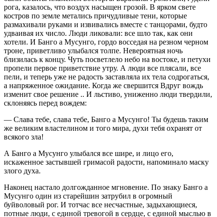
рога, казалось, что воздух насыщен грозой. В ярком свете
костров по земле метались причудливые тени, которые
размахивали руками и извивались вместе с танцорами, будто
удваивая их число. Люди ликовали: все шло так, как они
хотели. И Банго а Мусунго, гордо восседая на резном черном
троне, приветливо улыбался толпе. Невероятная ночь
близилась к концу. Чуть посветлело небо на востоке, и петухи
пропели первое приветствие утру. А люди все плясали, все
пели, и теперь уже не радость заставляла их тела содрогаться,
а напряженное ожидание. Когда же свершится Вдруг вождь
изменит свое решение .. И льстиво, униженно люди твердили,
склоняясь перед вождем:
— Слава тебе, слава тебе, Банго а Мусунго! Ты будешь таким
же великим властелином и того мира, духи тебя охранят от
всякого зла!
А Банго а Мусунго улыбался все шире, и лицо его,
искаженное застывшей гримасой радости, напоминало маску
злого духа.
Наконец настало долгожданное мгновение. По знаку Банго а
Мусунго один из старейшин затрубил в огромный
буйволовый рог. И тотчас все несчастные, задыхающиеся,
потные люди, с единой тревогой в сердце, с единой мыслью в