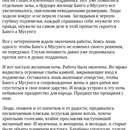
она на глазах изумленных подданных. Вот уже появились
отдельные залы, а будущее жилище Банго а Мусунго все
увеличивалось, ошеломляя невиданными размерами. Люди
ходили вокруг и не верили глазам. Заглядывая в черную
глубину подземелья, каждый спрашивал себя: неужели это
правда, неужели на самом деле в этой пропасти скроется
Банго а Мусунго
Все с нетерпением ждали окончания работы, боясь лишь
одного: чтобы Банго а Мусунго не изменил своего решения,
не передумал. Глухая ненависть давно уже поднималась
против него в душах подданных.
И вот настала желанная ночь. Работа была окончена. Во мраке
виднелись огромные глыбы камней, закрывающие вход в
подземелье. Оставалось лишь маленькое отверстие, чтобы
Банго а Мусунго в сопровождении жены и двух рабов мог
спуститься в свое новое царство. И вождь устроил в эту ночь
небывалое празднество для народа. Празднество прощания с
ним.
Люди, опьянев и от напитков и от радости, предавались
нескончаемым пляскам, испуская дикие вопли, хохоча
хриплыми голосами, втайне прославляя наступивший
желанный миг. И мужчины, и женщины, и молодые, и старые
были объяты пламенем восторга. Барабаны грохотали, гудели