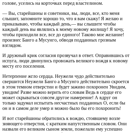
голове, уселись на корточках перед властелином.
— Вы, старейшины и советники, вы, люди, все, кто меня
слышит, запомните хорошо то, что я вам скажу! Я желаю и
приказываю, чтобы каждый день,— вы слышите чтобы
каждый день вы являлись к моему новому жилищу! Я хочу,
чтобы приходили все, все до единого! Таково мое желание!
произнес Баиго а Мусунго, обводя подданных грозным
взглядом.
И дружный крик согласия прозвучал в ответ. Оправившись от
испуга, люди двинулись провожать великого вождя к новому
месту его поселения.
Нетерпение жгло сердца. Неужели чудо действительно
свершится Неужели Банго а Мусунго действительно скроется
в этом темном отверстии и будет заживо похоронен Увидим,
увидим! Разве можно верить его словам Ведь в сердце его
может скрываться совсем другое намерение! А вдруг он
только задумал испытать несчастных подданных О, если бы
он и в самом деле умер и можно было бы его похоронить!
И вот старейшины обратились к вождю, стоявшему возле
зияющего отверстия, с кратким напутственным словом. Они
назвали его великим сыном земли, пожелали ему успешно