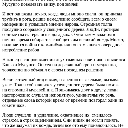
Мусунго повелевать внизу, под землей
И вот однажды ночью, когда люди мирно спали, он приказал
трубить в рога, решив немедленно сообщить всем о своем
намерении и услышать мнение народа. Огромная толпа
послушно собралась у священного дерева. ЛюДи, протирая
сонные глаза, терялись в догадках. О чем таком важном в
ночное время собирается сообщить им великий вождь Может,
начинается война с кем-нибудь или он замышляет очередное
истребление рабов
Наконец в сопровождении двух главных советников появился
Банго а Мусунго. Он сел на деревянный трон и медленно,
торжественно объявил о своем последнем решении.
Величественный вид вождя, озаренного факелами, вызывал
ужас. Толпа собравшихся у священного дерева была похожа
на огромный муравейник. Прижимаясь друг к другу, люди
настороженно слушали непонятную, удивительную речь,
отдельные слова которой время от времени повторял один из
советников.
Люди слушали, и удивление, охватившее их, сменялось
страхом, а страх оцепенением. Они никак не могли понять,
что же задумал их вождь, зачем все ото ему понадобилось. Не