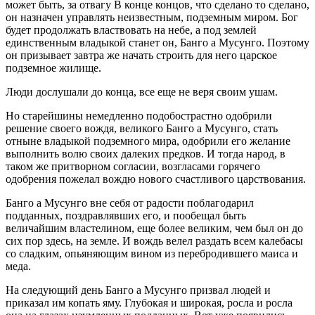
может быть, за отвагу В конце концов, что сделано то сделано,
он назначен управлять неизвестным, подземным миром. Бог
будет продолжать властвовать на небе, а под землей
единственным владыкой станет он, Банго а Мусунго. Поэтому
он призывает завтра же начать строить для него царское
подземное жилище.
Люди дослушали до конца, все еще не веря своим ушам.
Но старейшины немедленно подобострастно одобрили
решение своего вождя, великого Банго а Мусунго, стать
отныне владыкой подземного мира, одобрили его желание
выполнить волю своих далеких предков. И тогда народ, в
таком же притворном согласии, возгласами горячего
одобрения пожелал вождю нового счастливого царствования.
Банго а Мусунго вне себя от радости поблагодарил
подданных, поздравлявших его, и пообещал быть
величайшим властелином, еще более великим, чем был он до
сих пор здесь, на земле. И вождь велел раздать всем калебасы
со сладким, опьяняющим вином из перебродившего маиса и
меда.
На следующий день Банго а Мусунго призвал людей и
приказал им копать яму. Глубокая и широкая, росла и росла