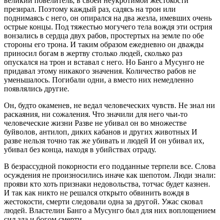
великий повелитель, в своей неукротимой жестокости
презирал. Поэтому каждый раз, садясь на трон или
поднимаясь с него, он опирался на два жезла, имевших очень
острые концы. Под тяжестью могучего тела вождя эти острия
вонзались в сердца двух рабов, простертых на земле по обе
стороны его трона. И таким образом ежедневно он дважды
приносил богам в жертву столько людей, сколько раз
опускался на трон и вставал с него. Но Банго а Мусунго не
придавал этому никакого значения. Количество рабов не
уменьшалось. Погибали одни, а вместо них немедленно
появлялись другие.
Он, будто окаменев, не ведал человеческих чувств. Не знал ни
раскаяния, ни сожаления. Что значили для него чьи-то
человеческие жизни Разве не убивал он во множестве
буйволов, антилоп, диких кабанов и других животных И
разве нельзя точно так же убивать и людей И он убивал их,
убивал без конца, находя в убийствах отраду.
В безрассудной покорности его подданные терпели все. Слова
осуждения не произносились иначе как шепотом. Люди знали:
прояви кто хоть признаки недовольства, тотчас будет казнен.
И так как никто не решался открыто обвинить вождя в
жестокости, смерти следовали одна за другой. Ужас сковал
людей. Властелин Банго а Мусунго был для них воплощением
сил зла и богом смерти.