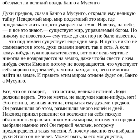
обезумел ли великий вождь Банго а Мусунго
Духи предков, сказал Банго а Мусунго, открыли ему великую
тайну. Неведомый мир, мир подземный это мир, где
продолжает жить тот, кто умирает на земле. Наверху, на небе,
— и все это знают,— существует мир, управляемый богом. Но
никому не известно,— ему тоже до сих пор не было известно,
— что под землей существует еще один мир. И пусть никто не
сомневается в этом, духи сказали значит, так и есть. А если
кому-нибудь нужно доказательство, вот оно: ведь мертвые
никогда не возвращаются на землю, даже чтобы свести с кем-
нибудь счеты Именно потому не возвращаются, что чувствуют
себя хорошо под землей, там они находят то, чего не могли
найти на земле. И править этим миром отныне будет он, Банго
а Мусунго.
Все, что он говорит,— это истина, великая истина! Люди
должны верить. Это не мечты, не выдумки какие-нибудь, нет!
Это истина, великая истина, открытая ему духами предков.
Он размышлял об этом, размышлял много ночей и дней.
Наконец принял решение: он возложит на себя тяжкую
обязанность управлять подземным миром, потому что предки
выбрали именно его! Он первый человек, которому
предопределена такая миссия. А почему именно его выбрали
духи Этого он не знает. Может быть, за его могущество,