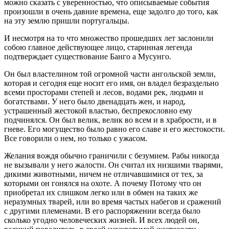
можно сказать с уверенностью, что описываемые события
произошли в очень давние времена, еще задолго до того, как
на эту землю пришли португальцы.
И несмотря на то что множество прошедших лет заслонили
собою главное действующее лицо, старинная легенда
подтверждает существование Банго а Мусунго.
Он был властелином той огромной части ангольской земли,
которая и сегодня еще носит его имя, он владел безраздельно
всеми просторами степей и лесов, водами рек, людьми и
богатствами. У него было двенадцать жен, и народ,
устрашенный жестокой властью, беспрекословно ему
подчинялся. Он был велик, велик во всем и в храбрости, и в
гневе. Его могущество было равно его славе и его жестокости.
Все говорили о нем, но только с ужасом.
Желания вождя обычно граничили с безумием. Рабы никогда
не вызывали у него жалости. Он считал их низшими тварями,
дикими животными, ничем не отличавшимися от тех, за
которыми он гонялся на охоте. А почему Потому что он
приобретал их слишком легко или в обмен на таких же
неразумных тварей, или во время частых набегов и сражений
с другими племенами. В его распоряжении всегда было
сколько угодно человеческих жизней. И всех людей он,