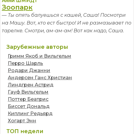
Анни ШМИДТ
Зоопарк
— Ты опять балуешься с кашей, Саша! Посмотри
на Машу. Вот, кто ест быстро! И не размазывает по
тарелке. Смотри, ам-ам-ам! Вот как надо, Саша.
Зарубежные авторы
Гримм Якоб и Вильгельм
Перро Шарль
Родари Джанни
Андерсен Ганс Христиан
Линдгрен Астрид
Гауф Вильгельм
Поттер Беатрис
Биссет Дональд
Киплинг Редьярд
Хогарт Энн
ТОП недели