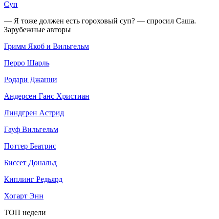
Суп
— Я тоже должен есть гороховый суп? — спросил Саша.
Зарубежные авторы
Гримм Якоб и Вильгельм
Перро Шарль
Родари Джанни
Андерсен Ганс Христиан
Линдгрен Астрид
Гауф Вильгельм
Поттер Беатрис
Биссет Дональд
Киплинг Редьярд
Хогарт Энн
ТОП недели