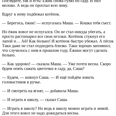
Поглядите, так и есть! Ёжик снова гулял по саду. И пил
молоко. А ведь он проспал всю зиму.
Вдруг к нему подбежал котёнок.
— Берегись, ёжик! — испугалась Маша. — Кошка тебя съест.
Но ёжик вовсе не испугался. Он не стал никуда убегать, а
просто растопырил все свои иголки. Котёнок стукнул его
лапой и… Ай! Как больно! И котёнок быстро убежал. А пёсик
Таки даже не стал подходить близко. Таки хорошо запомнил,
что случилось с ним в прошлом году. Ёжики могут сделать
больно.
— Как здорово! — сказала Маша. — Уже почти весна. Скоро
будем опять сажать цветочки в саду, да, Саша?
— Будем, — кивнул Саша. — И ещё пойдём ловить
головастиков в ручье.
— И смотреть на ягнят, — добавила Маша.
— И играть в школу, — сказал Саша.
— Играть в школу? Но ведь в школу можно играть и зимой.
Для этого вовсе не надо дожидаться весны.