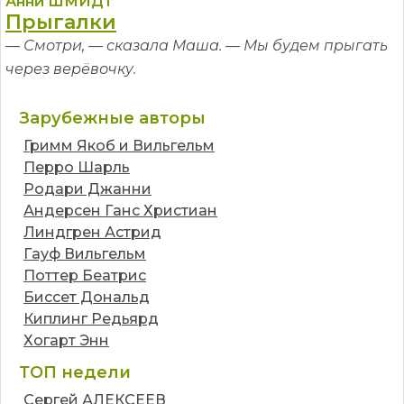
Анни ШМИДТ
Прыгалки
— Смотри, — сказала Маша. — Мы будем прыгать
через верёвочку.
Зарубежные авторы
Гримм Якоб и Вильгельм
Перро Шарль
Родари Джанни
Андерсен Ганс Христиан
Линдгрен Астрид
Гауф Вильгельм
Поттер Беатрис
Биссет Дональд
Киплинг Редьярд
Хогарт Энн
ТОП недели
Сергей АЛЕКСЕЕВ