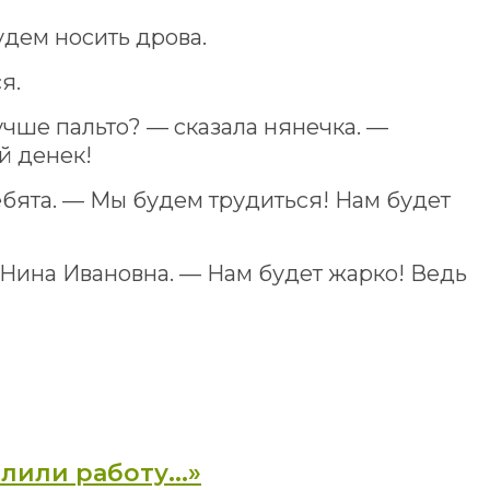
удем носить дрова.
я.
учше пальто? — сказала нянечка. —
й денек!
ебята. — Мы будем трудиться! Нам будет
Нина Ивановна. — Нам будет жарко! Ведь
лили работу...»