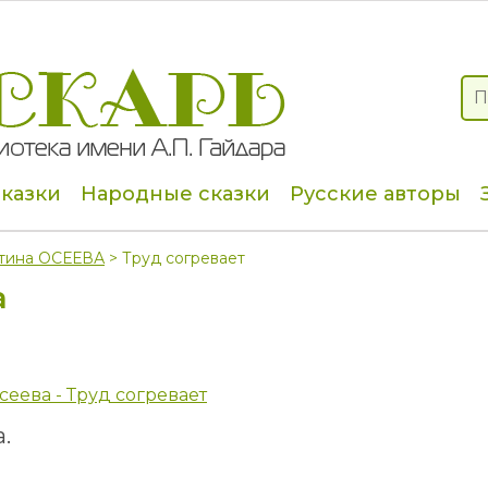
сказки
Народные сказки
Русские авторы
тина ОСЕЕВА
> Труд согревает
а
сеева - Труд согревает
.