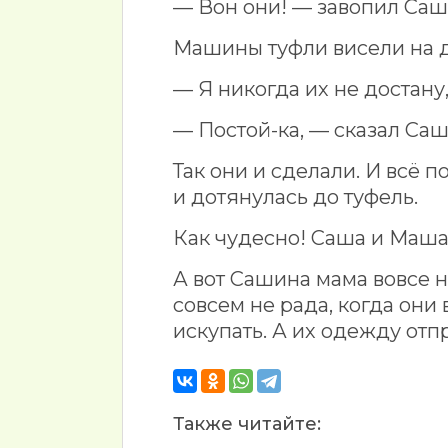
— Вон они! — завопил Саш
Машины туфли висели на д
— Я никогда их не достану
— Постой-ка, — сказал Саш
Так они и сделали. И всё 
и дотянулась до туфель.
Как чудесно! Саша и Маша
А вот Сашина мама вовсе 
совсем не рада, когда он
искупать. А их одежду отпр
Также читайте: