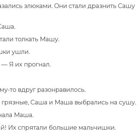
азались злюками. Они стали дразнить Сашу
Саша.
стали толкать Машу.
шки ушли.
— Я их прогнал.
му-то вдруг разонравилось.
 грязные, Саша и Маша выбрались на сушу.
чала Маша.
яй! Их спрятали большие мальчишки.