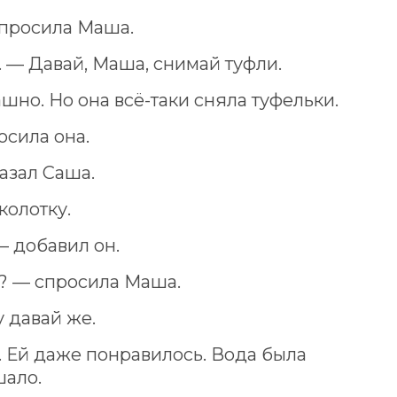
спросила Маша.
 — Давай, Маша, снимай туфли.
но. Но она всё-таки сняла туфельки.
осила она.
казал Саша.
колотку.
— добавил он.
ей? — спросила Маша.
у давай же.
. Ей даже понравилось. Вода была
шало.