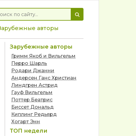
Зарубежные авторы
Зарубежные авторы
Гримм Якоб и Вильгельм
Перро Шарль
Родари Джанни
Андерсен Ганс Христиан
Линдгрен Астрид
Гауф Вильгельм
Поттер Беатрис
Биссет Дональд
Киплинг Редьярд
Хогарт Энн
ТОП недели