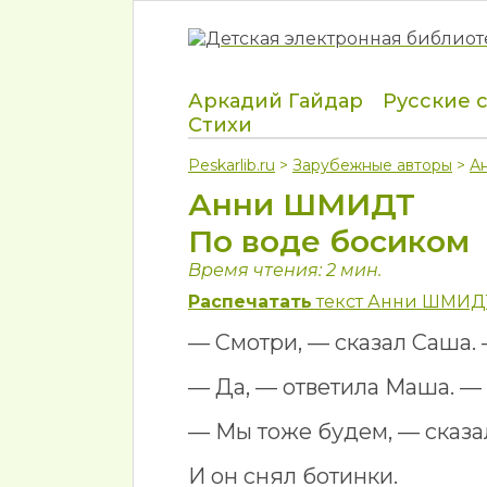
Аркадий Гайдар
Русские 
Стихи
Peskarlib.ru
>
Зарубежные авторы
>
А
Анни ШМИДТ
По воде босиком
Время чтения: 2 мин.
Распечатать
текст Анни ШМИДТ
— Смотри, — сказал Саша.
— Да, — ответила Маша. —
— Мы тоже будем, — сказа
И он снял ботинки.